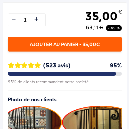
35,00
€
63,11
€
- 45 %
AJOUTER AU PANIER - 35,00€
(523 avis)
95%
95% de clients recommandent notre société.
Photo de nos clients