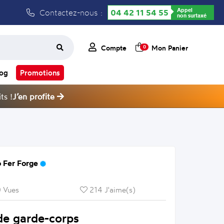
Appel
Contactez-nous :
04 42 11 54 55
non surtaxé
Compte
Mon Panier
0
log
Promotions
ts !
J’en profite
 Fer Forge
 Vues
214 J'aime(s)
de garde-corps