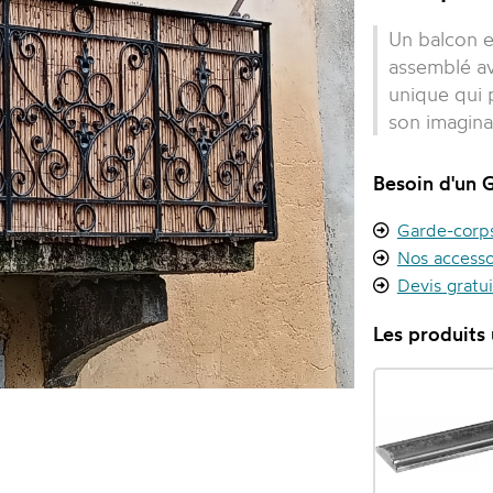
Un balcon e
assemblé av
unique qui 
son imagina
Besoin d'un 
Garde-corps 
Nos accesso
Devis gratu
Les produits u