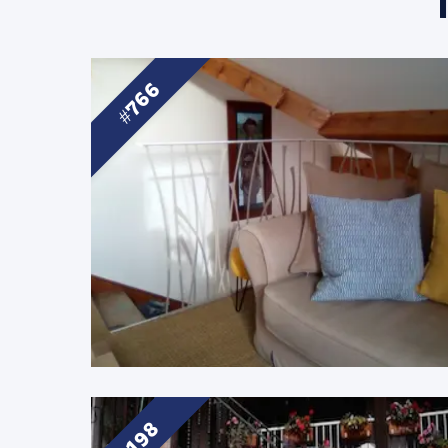
766
198