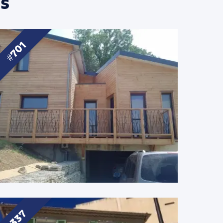
s
701
337