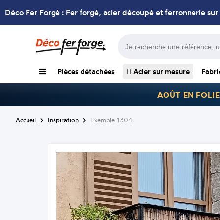
Déco Fer Forgé : Fer forgé, acier découpé et ferronnerie sur
Pièces détachées
Acier sur mesure
Fabri
AOÛT EN FOLIE
Accueil
Inspiration
Exemple 1304