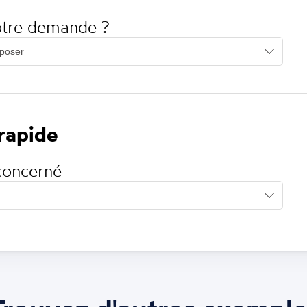
votre demande ?
 rapide
concerné