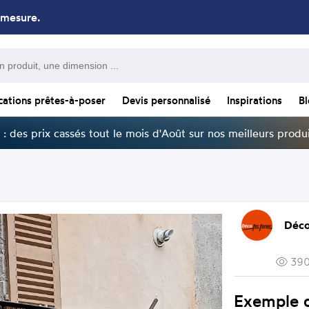
 mesure.
cations prêtes-à-poser
Devis personnalisé
Inspirations
B
: des prix cassés tout le mois d'Août sur nos meilleurs produi
Déco
390
Exemple 