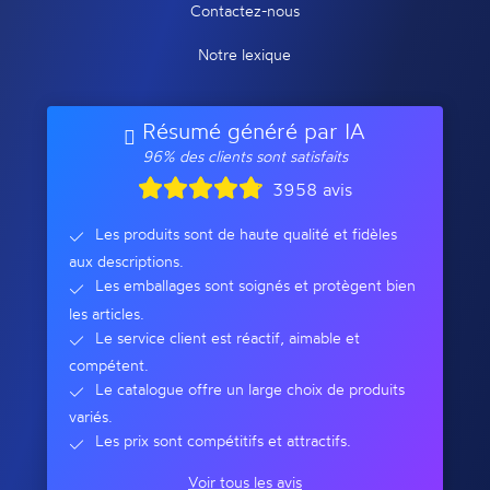
Contactez-nous
Notre lexique
Résumé généré par IA
96% des clients sont satisfaits
3958 avis
Les produits sont de haute qualité et fidèles
aux descriptions.
Les emballages sont soignés et protègent bien
les articles.
Le service client est réactif, aimable et
compétent.
Le catalogue offre un large choix de produits
variés.
Les prix sont compétitifs et attractifs.
Voir tous les avis