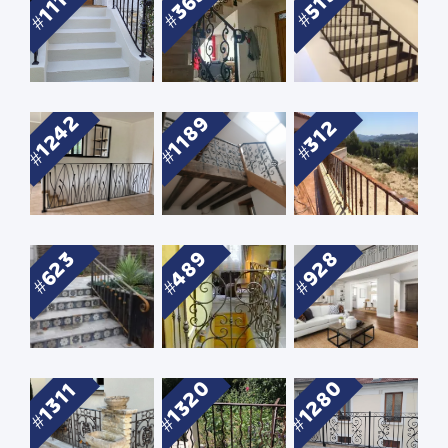
1117
365
515
1242
1189
312
489
928
623
1280
1320
1311