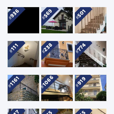
936
569
501
238
774
111
1066
1161
919