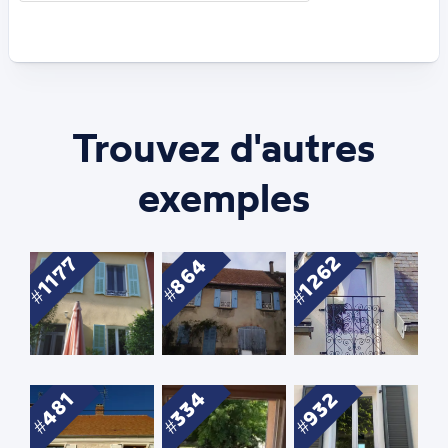
Trouvez d'autres
exemples
1262
1177
864
334
932
481