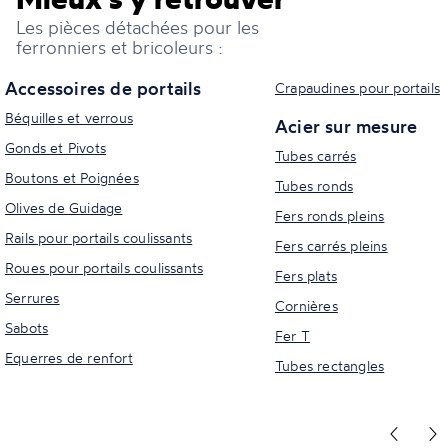
Les pièces détachées pour les
ferronniers et bricoleurs :
Accessoires de portails
Crapaudines pour portails
Béquilles et verrous
Acier sur mesure
Gonds et Pivots
Tubes carrés
Boutons et Poignées
Tubes ronds
Olives de Guidage
Fers ronds pleins
Rails pour portails coulissants
Fers carrés pleins
Roues pour portails coulissants
Fers plats
Serrures
Cornières
Sabots
Fer T
Equerres de renfort
Tubes rectangles