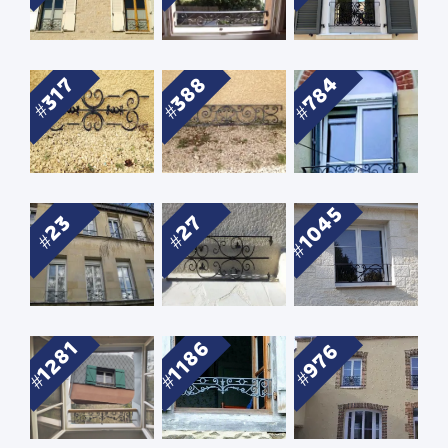
784
388
317
1045
23
27
1281
1186
976