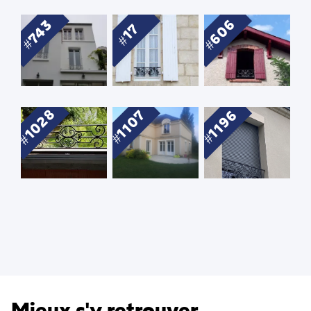
606
743
17
1028
1107
1196
Mieux s'y retrouver