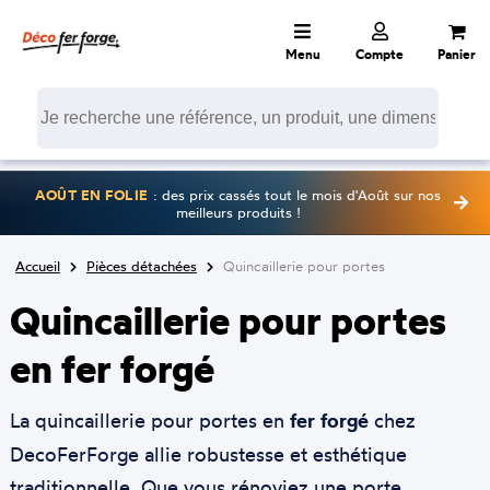
Menu
Compte
Panier
AOÛT EN FOLIE
: des prix cassés tout le mois d'Août sur nos
meilleurs produits !
Accueil
Pièces détachées
Quincaillerie pour portes
Quincaillerie pour portes
en fer forgé
La quincaillerie pour portes en
fer forgé
chez
DecoFerForge allie robustesse et esthétique
traditionnelle. Que vous rénoviez une porte