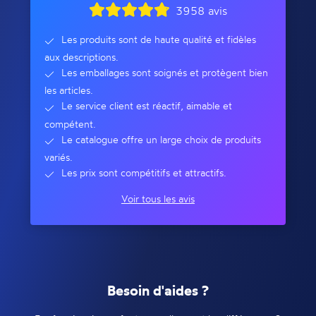
3958 avis
Les produits sont de haute qualité et fidèles
aux descriptions.
Les emballages sont soignés et protègent bien
les articles.
Le service client est réactif, aimable et
compétent.
Le catalogue offre un large choix de produits
variés.
Les prix sont compétitifs et attractifs.
Voir tous les avis
Besoin d'aides ?