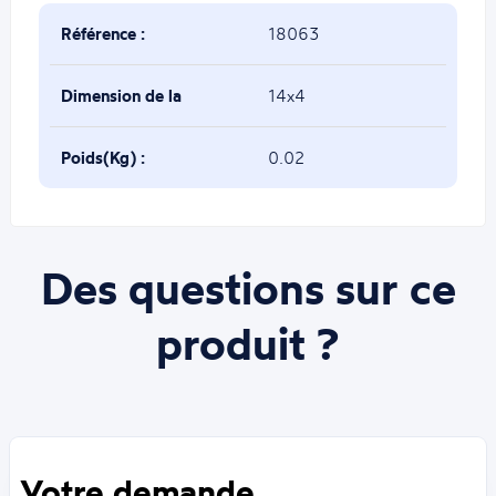
Référence :
18063
Dimension de la
14x4
base(mm) :
Poids(Kg) :
0.02
Des questions sur ce
produit ?
Votre demande