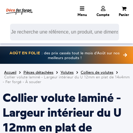
Menu
Compte
Panier
AOÛT EN FOLIE
: des prix cassés tout le mois d'Août sur nos
meilleurs produits !
Accueil
Pièces détachées
Volutes
Colliers de volutes
Collier volute laminé - Largeur intérieur du U 12mm en plat de 14x4mm
- Fer forgé - À souder
Collier volute laminé -
Largeur intérieur du U
12mm en plat de