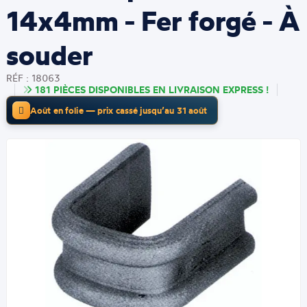
14x4mm - Fer forgé - À
souder
RÉF : 18063
181 PIÈCES DISPONIBLES EN LIVRAISON EXPRESS !
Août en folie — prix cassé jusqu’au 31 août