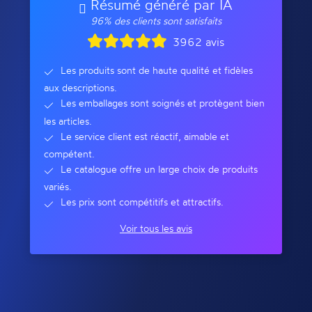
Résumé généré par IA
96% des clients sont satisfaits
3962 avis
Les produits sont de haute qualité et fidèles
aux descriptions.
Les emballages sont soignés et protègent bien
les articles.
Le service client est réactif, aimable et
compétent.
Le catalogue offre un large choix de produits
variés.
Les prix sont compétitifs et attractifs.
Voir tous les avis