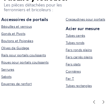
Les pièces détachées pour les
ferronniers et bricoleurs :
Accessoires de portails
Crapaudines pour portails
Béquilles et verrous
Acier sur mesure
Gonds et Pivots
Tubes carrés
Boutons et Poignées
Tubes ronds
Olives de Guidage
Fers ronds pleins
Rails pour portails coulissants
Fers carrés pleins
Roues pour portails coulissants
Fers plats
Serrures
Cornières
Sabots
Fer T
Equerres de renfort
Tubes rectangles