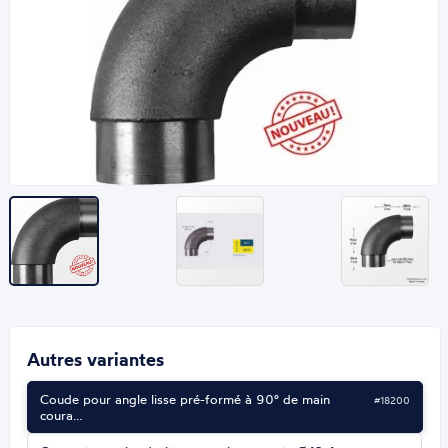
Autres variantes
Coude pour angle lisse pré-formé à 90° de main
#18200
coura…