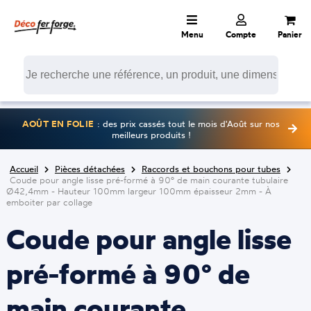
Menu
Compte
Panier
AOÛT EN FOLIE
: des prix cassés tout le mois d'Août sur nos
meilleurs produits !
Accueil
Pièces détachées
Raccords et bouchons pour tubes
Coude pour angle lisse pré-formé à 90° de main courante tubulaire
Ø42,4mm - Hauteur 100mm largeur 100mm épaisseur 2mm - À
emboiter par collage
Coude pour angle lisse
pré-formé à 90° de
main courante