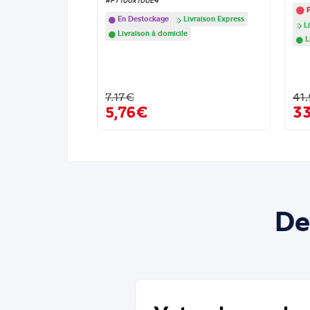
#PT100x100E4
P
En Destockage
Livraison Express
Li
Livraison à domicile
L
7.17€
41
5,76€
3
De