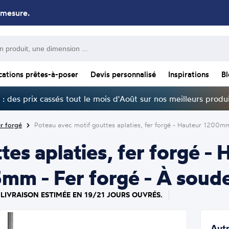
 mesure.
cations prêtes-à-poser
Devis personnalisé
Inspirations
B
: des prix cassés tout le mois d'Août sur nos meilleurs produi
r forgé
Poteau avec motif gouttes aplaties, fer forgé - Hauteur 1200
tes aplaties, fer forgé
mm - Fer forgé - À soud
 LIVRAISON ESTIMÉE EN 19/21 JOURS OUVRÉS.
Autr