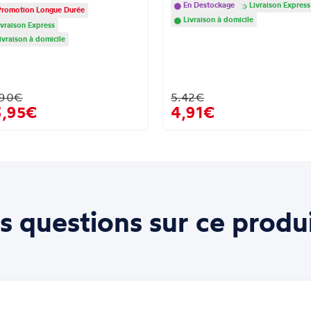
En Destockage
Livraison Express
romotion Longue Durée
Livraison à domicile
vraison Express
ivraison à domicile
.90€
5.42€
3,95€
4,91€
s questions sur ce produi