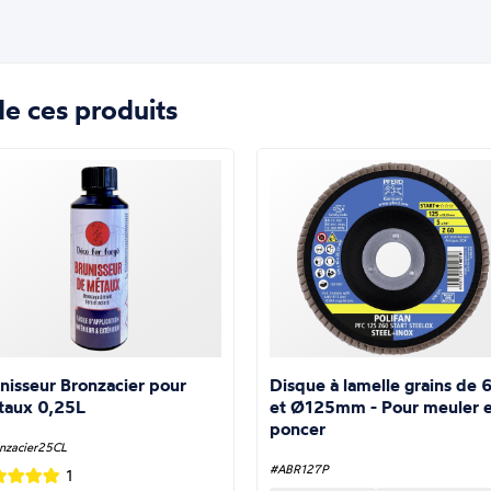
e ces produits
nisseur Bronzacier pour
Disque à lamelle grains de 
taux 0,25L
et Ø125mm - Pour meuler e
poncer
nzacier25CL
#ABR127P
1