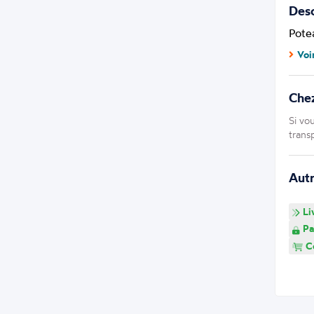
Desc
Pote
Voi
Che
Si vo
trans
Aut
Li
Pa
Co