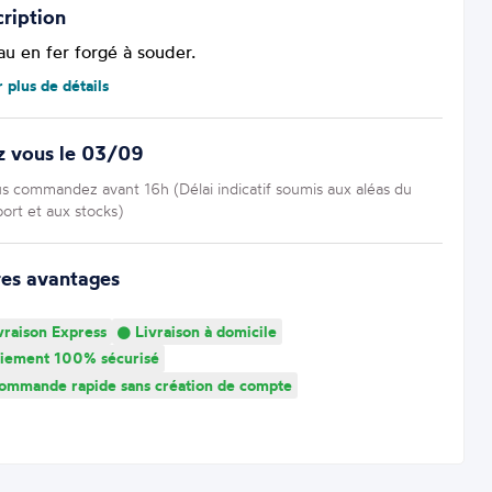
ription
au en fer forgé à souder.
r plus de détails
z vous le 03/09
us commandez avant 16h (Délai indicatif soumis aux aléas du
port et aux stocks)
res avantages
vraison Express
Livraison à domicile
iement 100% sécurisé
mmande rapide sans création de compte