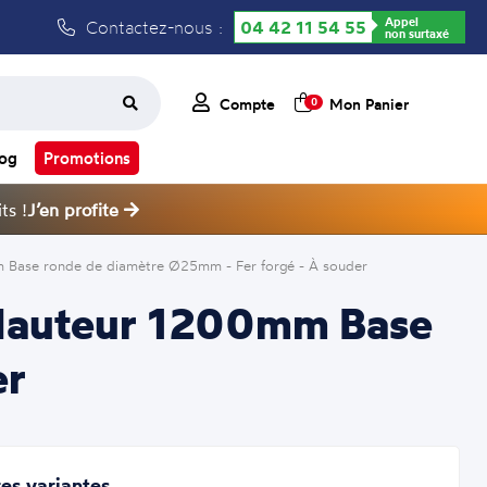
Appel
Contactez-nous :
04 42 11 54 55
non surtaxé
Compte
Mon Panier
0
log
Promotions
ts !
J’en profite
mm Base ronde de diamètre Ø25mm - Fer forgé - À souder
 - Hauteur 1200mm Base
er
es variantes