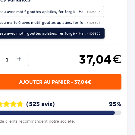
eau avec motif gouttes aplaties, fer forgé - Ha…
#1105305
eau martelé avec motif gouttes aplaties, fer fo…
#1105307
eau avec motif gouttes aplaties, fer forgé - Ha…
#1105309
37,04
€
AJOUTER AU PANIER - 37,04€
(523 avis)
95%
e clients recommandent notre société.