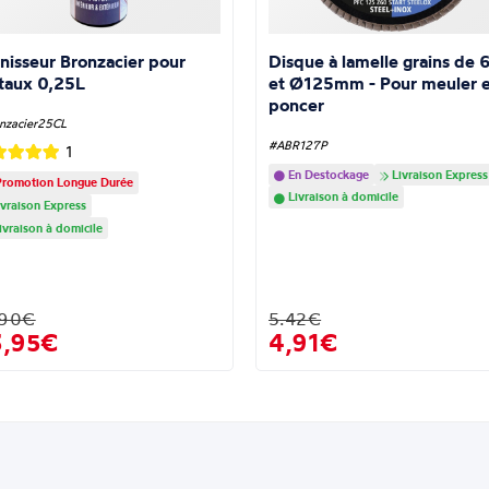
nisseur Bronzacier pour
Disque à lamelle grains de 
taux 0,25L
et Ø125mm - Pour meuler e
poncer
nzacier25CL
#ABR127P
1
En Destockage
Livraison Express
romotion Longue Durée
Livraison à domicile
vraison Express
ivraison à domicile
.90€
5.42€
3,95€
4,91€