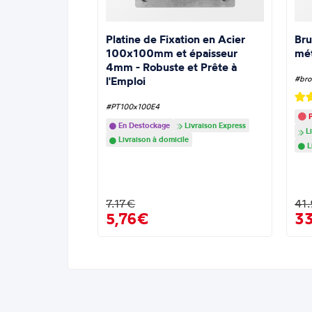
Platine de Fixation en Acier
Bru
100x100mm et épaisseur
mé
4mm - Robuste et Prête à
l'Emploi
#bro
#PT100x100E4
P
En Destockage
Livraison Express
Li
Livraison à domicile
L
7.17€
41
5,76€
3