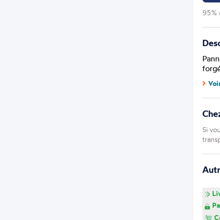
95% d
Desc
Pann
forgé
Voi
Chez
Si vo
trans
Aut
Li
Pa
Co