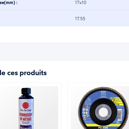
ase(mm) :
17x10
17.55
e ces produits