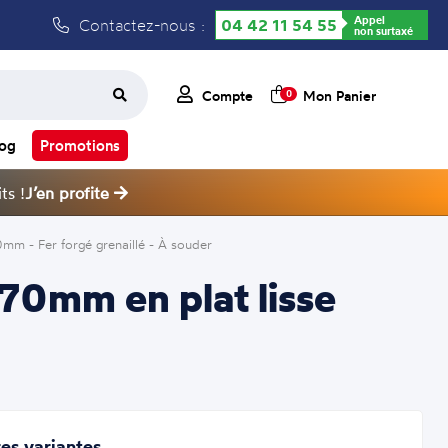
Appel
Contactez-nous :
04 42 11 54 55
non surtaxé
Compte
Mon Panier
0
log
Promotions
ts !
J’en profite
m - Fer forgé grenaillé - À souder
0mm en plat lisse
es variantes