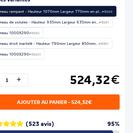
neau rampant - Hauteur 1070mm Largeur 770mm en pl…
#15200
neau de volutes - Hauteur 935mm Largeur 635mm en…
#15201
neau 1000X290
#15202
neau droit martelé - Hauteur 790mm Largeur 850mm…
#15301
neau 1000X290
#152021
524,32
€
AJOUTER AU PANIER - 524,32€
(523 avis)
95%