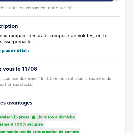
e clients recommandent notre société.
ription
eau rampant décoratif composé de volutes, en fer
 lisse grenaillé.
r plus de détails
 vous le 11/08
us commandez avant 16h (Délai indicatif soumis aux aléas du
port et aux stocks)
res avantages
vraison Express
Livraison à domicile
iement 100% sécurisé
mmande rapide sans création de compte