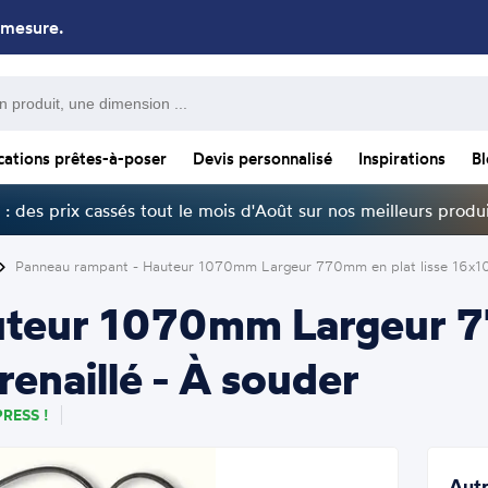
 mesure.
cations prêtes-à-poser
Devis personnalisé
Inspirations
B
: des prix cassés tout le mois d'Août sur nos meilleurs produi
Panneau rampant - Hauteur 1070mm Largeur 770mm en plat lisse 16x10m
uteur 1070mm Largeur 77
enaillé - À souder
RESS !
Autr