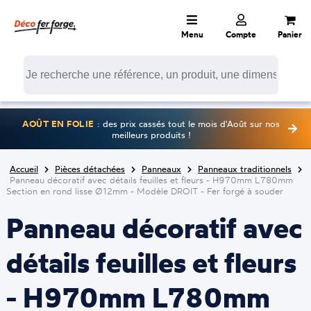
Menu
Compte
Panier
AOÛT EN FOLIE
: des prix cassés tout le mois d'Août sur nos
meilleurs produits !
Accueil
Pièces détachées
Panneaux
Panneaux traditionnels
Panneau décoratif avec détails feuilles et fleurs - H970mm L780mm
Section en rond lisse Ø12mm - Modèle DROIT - Fer forgé à souder
Panneau décoratif avec
détails feuilles et fleurs
- H970mm L780mm