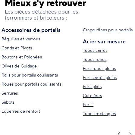
Mieux s'y retrouver
Les pièces détachées pour les
ferronniers et bricoleurs :
Accessoires de portails
Crapaudines pour portails
Béquilles et verrous
Acier sur mesure
Gonds et Pivots
Tubes carrés
Boutons et Poignées
Tubes ronds
Olives de Guidage
Fers ronds pleins
Rails pour portails coulissants
Fers carrés pleins
Roues pour portails coulissants
Fers plats
Serrures
Cornières
Sabots
Fer T
Equerres de renfort
Tubes rectangles