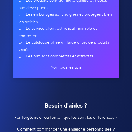
Les produits sont de haute qualité et fidèles
aux descriptions.
Les emballages sont soignés et protègent bien
les articles.
Le service client est réactif, aimable et
compétent.
Le catalogue offre un large choix de produits
variés.
Les prix sont compétitifs et attractifs.
Voir tous les avis
Besoin d'aides ?
Fer forgé, acier ou fonte : quelles sont les différences ?
Comment commander une enseigne personnalisée ?