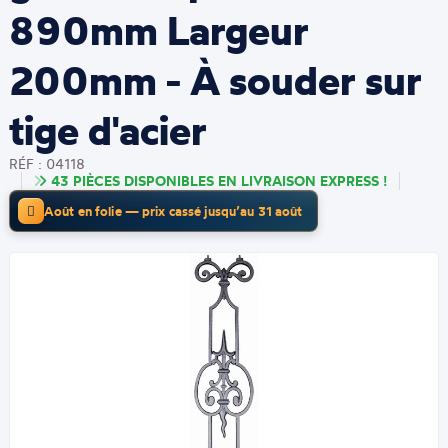
890mm Largeur
200mm - À souder sur
tige d'acier
RÉF : 04118
43 PIÈCES DISPONIBLES EN LIVRAISON EXPRESS !
Août en folie — prix cassé jusqu’au 31 août