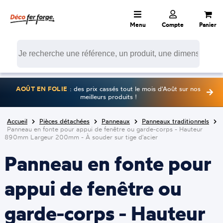
Menu
Compte
Panier
AOÛT EN FOLIE
: des prix cassés tout le mois d'Août sur nos
meilleurs produits !
Accueil
Pièces détachées
Panneaux
Panneaux traditionnels
Panneau en fonte pour appui de fenêtre ou garde-corps - Hauteur
890mm Largeur 200mm - À souder sur tige d'acier
Panneau en fonte pour
appui de fenêtre ou
garde-corps - Hauteur