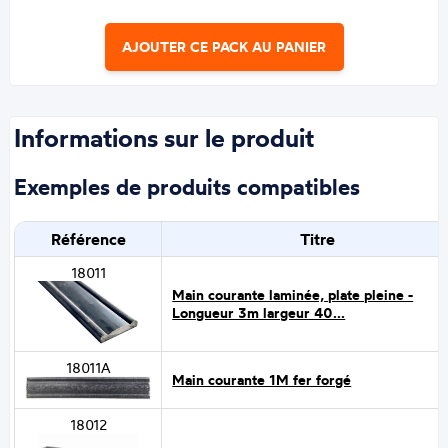
AJOUTER CE PACK AU PANIER
Informations sur le produit
Exemples de produits compatibles
Référence
Titre
18011
Main courante laminée, plate pleine -
Longueur 3m largeur 40...
18011A
Main courante 1M fer forgé
18012