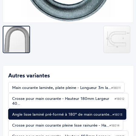
Autres variantes
Main courante laminée, plate pleine - Longueur 3m la…
#18011
Crosse pour main courante - Hauteur 180mm Largeur
#18012
40…
Angle lisse laminé pré-formé à 180° de main courante…
#18013
Crosse pour main courante pleine lisse rainurée - Ha…
#18014