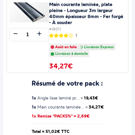
Main courante laminée, plate
pleine - Longueur 3m largeur
40mm épaisseur 8mm - Fer forgé
- À souder
#18011
1
Août en folie
Livraison Express
Livraison à domicile
34,27€
Résumé de votre pack :
1x
Angle lisse laminé pr... =
19,43€
1x
Main courante laminée... =
34,27€
1x Remise "PACK5%" =
2,69€
Total =
51,02€ TTC