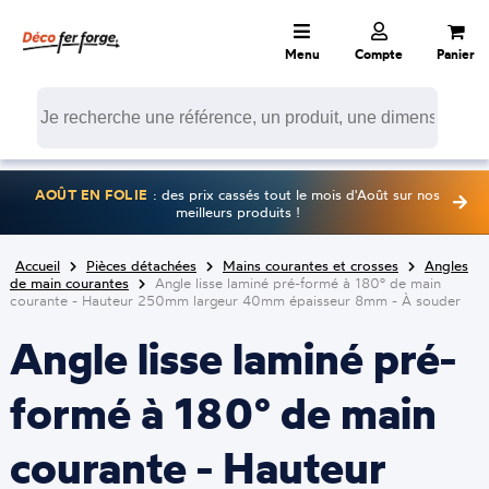
Menu
Compte
Panier
AOÛT EN FOLIE
: des prix cassés tout le mois d'Août sur nos
meilleurs produits !
Accueil
Pièces détachées
Mains courantes et crosses
Angles
de main courantes
Angle lisse laminé pré-formé à 180° de main
courante - Hauteur 250mm largeur 40mm épaisseur 8mm - À souder
Angle lisse laminé pré-
formé à 180° de main
courante - Hauteur