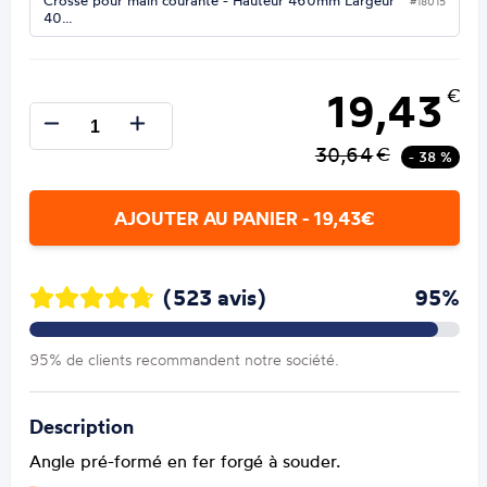
Crosse pour main courante - Hauteur 460mm Largeur
#18015
40…
19,43
€
30,64
€
- 38 %
AJOUTER AU PANIER - 19,43€
(523 avis)
95%
95% de clients recommandent notre société.
Description
Angle pré-formé en fer forgé à souder.