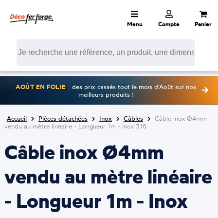
Menu
Compte
Panier
AOÛT EN FOLIE
: des prix cassés tout le mois d'Août sur nos
meilleurs produits !
Accueil
Pièces détachées
Inox
Câbles
Câble inox Ø4mm
vendu au mètre linéaire - Longueur 1m - Inox 316
Câble inox Ø4mm
vendu au mètre linéaire
- Longueur 1m - Inox