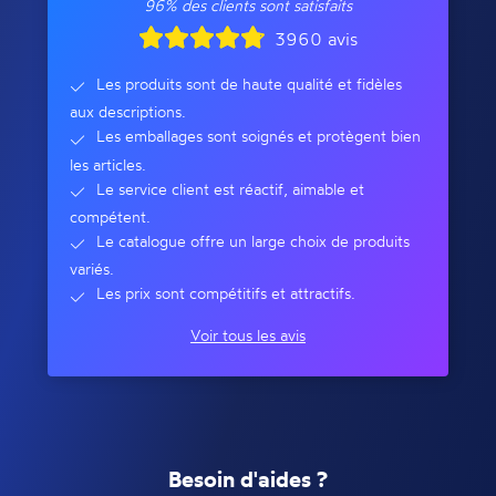
96% des clients sont satisfaits
3960 avis
Les produits sont de haute qualité et fidèles
aux descriptions.
Les emballages sont soignés et protègent bien
les articles.
Le service client est réactif, aimable et
compétent.
Le catalogue offre un large choix de produits
variés.
Les prix sont compétitifs et attractifs.
Voir tous les avis
Besoin d'aides ?