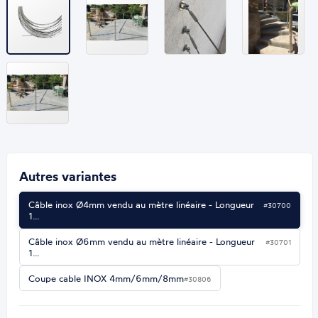
Autres variantes
Câble inox Ø4mm vendu au mètre linéaire - Longueur
#30700
1…
Câble inox Ø6mm vendu au mètre linéaire - Longueur
#30701
1…
Coupe cable INOX 4mm/6mm/8mm
#30806