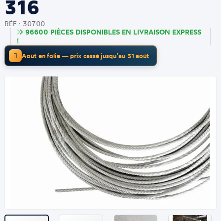
316
RÉF : 30700
96600 PIÈCES DISPONIBLES EN LIVRAISON EXPRESS
!
Août en folie — prix cassé jusqu’au 31 août