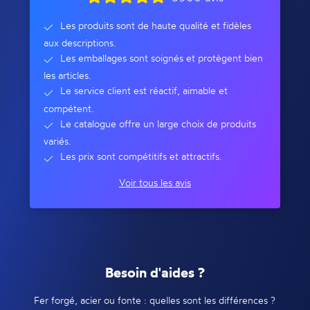
Les produits sont de haute qualité et fidèles
aux descriptions.
Les emballages sont soignés et protègent bien
les articles.
Le service client est réactif, aimable et
compétent.
Le catalogue offre un large choix de produits
variés.
Les prix sont compétitifs et attractifs.
Voir tous les avis
Besoin d'aides ?
Fer forgé, acier ou fonte : quelles sont les différences ?