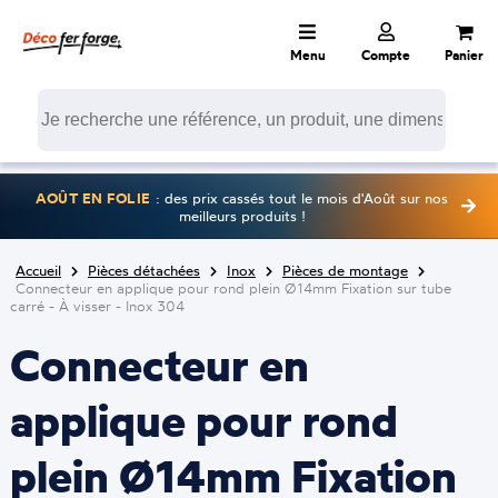
Menu
Compte
Panier
AOÛT EN FOLIE
: des prix cassés tout le mois d'Août sur nos
meilleurs produits !
Accueil
Pièces détachées
Inox
Pièces de montage
Connecteur en applique pour rond plein Ø14mm Fixation sur tube
carré - À visser - Inox 304
Connecteur en
applique pour rond
plein Ø14mm Fixation