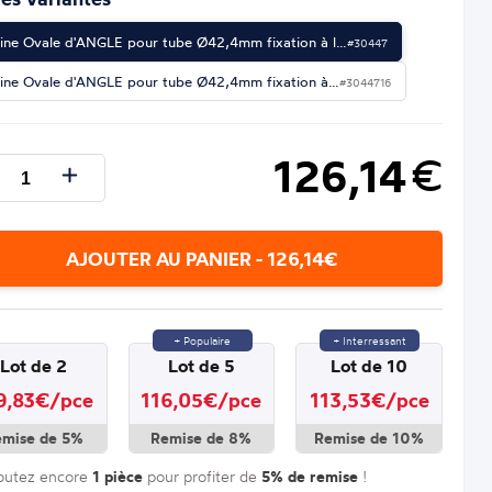
tine Ovale d'ANGLE pour tube Ø42,4mm fixation à l…
#30447
tine Ovale d'ANGLE pour tube Ø42,4mm fixation à…
#3044716
126,14
€
AJOUTER AU PANIER - 126,14€
+ Populaire
+ Interressant
Lot de 2
Lot de 5
Lot de 10
9,83€/pce
116,05€/pce
113,53€/pce
emise de 5%
Remise de 8%
Remise de 10%
outez encore
1 pièce
pour profiter de
5% de remise
!