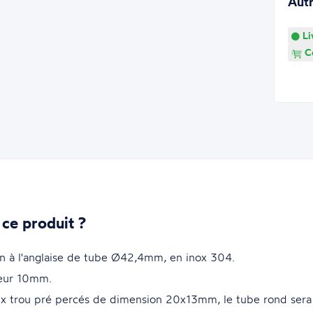
Aut
Li
Co
 ce produit ?
ion à l'anglaise de tube Ø42,4mm, en inox 304.
eur 10mm.
eux trou pré percés de dimension 20x13mm, le tube rond sera 