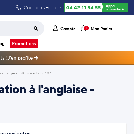
Appel
Contactez-nous :
04 42 11 54 55
non surtaxé
Compte
Mon Panier
0
log
Promotions
ts !
J’en profite
mm largeur 148mm - Inox 304
on à l'anglaise -
es variantes