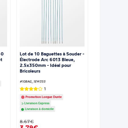
Lot de 10 Baguettes à Souder -
60
Électrode Arc 6013 Bleue,
t
2.5x350mm - Idéal pour
Bricoleurs
#10BAG_1EW355
1
Promotion Longue Durée
Livraison Express
Livraison à domicile
8.67€
3,79€