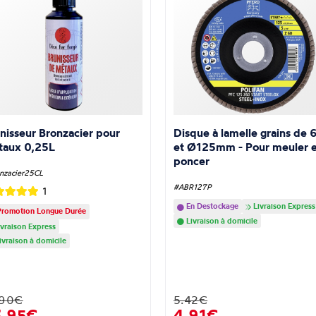
nisseur Bronzacier pour
Disque à lamelle grains de 
taux 0,25L
et Ø125mm - Pour meuler e
poncer
nzacier25CL
#ABR127P
1
En Destockage
Livraison Express
romotion Longue Durée
Livraison à domicile
vraison Express
ivraison à domicile
.90€
5.42€
3,95€
4,91€