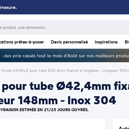
 mesure.
cations prêtes-à-poser
Devis personnalisé
Inspirations
B
: des prix cassés tout le mois d'Août sur nos meilleurs produi
e Ovale d'ANGLE pour tube Ø42,4mm fixation à l'anglaise - Longueur 300
pour tube Ø42,4mm fixati
eur 148mm - Inox 304
LIVRAISON ESTIMÉE EN 21/23 JOURS OUVRÉS.
Autr