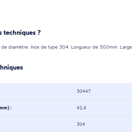
s techniques ?
 de diamètre. Inox de type 304. Longueur de 300mm. Larg
chniques
30447
(mm) :
42,4
304