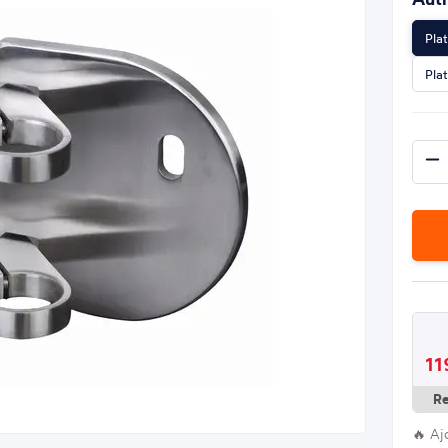
Pla
Pla
11
R
🔥 Aj