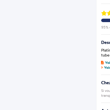
95% d
Desc
Plati
tube
Vo
Voi
Che
Si vo
trans