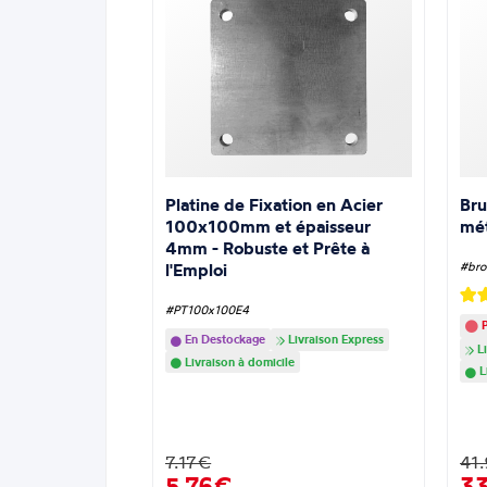
Platine de Fixation en Acier
Bru
100x100mm et épaisseur
mé
4mm - Robuste et Prête à
l'Emploi
#bro
#PT100x100E4
P
En Destockage
Livraison Express
Li
Livraison à domicile
L
7.17€
41
5,76€
3