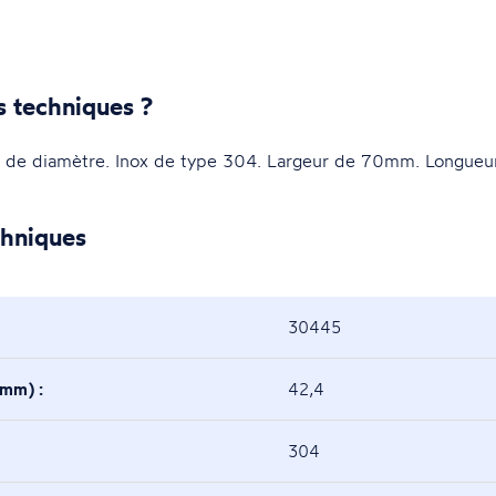
s techniques ?
m de diamètre. Inox de type 304. Largeur de 70mm. Longue
chniques
30445
(mm) :
42,4
304