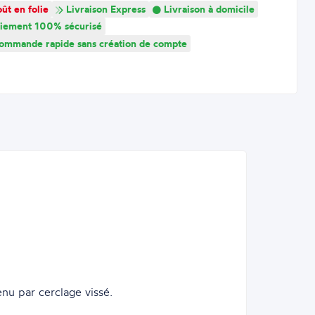
ût en folie
Livraison Express
Livraison à domicile
iement 100% sécurisé
mmande rapide sans création de compte
nu par cerclage vissé.