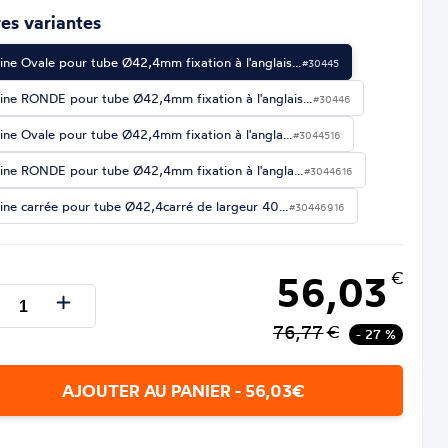
es variantes
tine Ovale pour tube Ø42,4mm fixation à l'anglais…
#30445
tine RONDE pour tube Ø42,4mm fixation à l'anglais…
#30446
tine Ovale pour tube Ø42,4mm fixation à l'angla…
#3044516
tine RONDE pour tube Ø42,4mm fixation à l'angla…
#3044616
tine carrée pour tube Ø42,4carré de largeur 40…
#30446916
56,03
€
76,77
€
- 27 %
AJOUTER AU PANIER - 56,03€