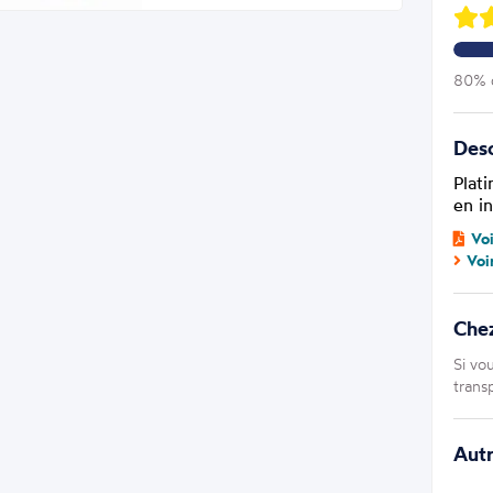
80% d
Desc
Plat
en i
Vo
Voi
Chez
Si vo
trans
Aut