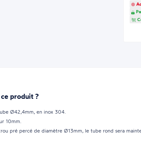
Ao
Pa
Co
 ce produit ?
de tube Ø42,4mm, en inox 304.
ur 10mm.
n trou pré percé de diamètre Ø13mm, le tube rond sera mainte