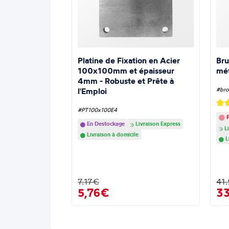
Platine de Fixation en Acier
Bru
100x100mm et épaisseur
mé
4mm - Robuste et Prête à
l'Emploi
#bro
#PT100x100E4
P
En Destockage
Livraison Express
Li
Livraison à domicile
L
7.17€
41
5,76€
3