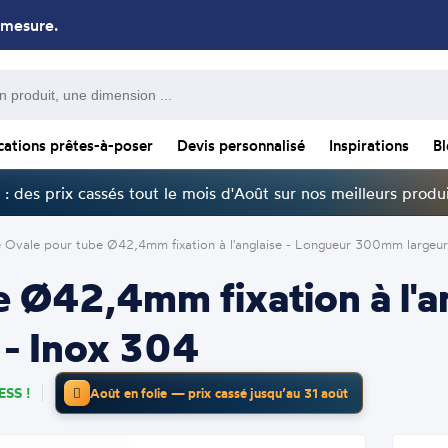
 mesure.
cations prêtes-à-poser
Devis personnalisé
Inspirations
B
: des prix cassés tout le mois d'Août sur nos meilleurs produi
e Ovale pour tube Ø42,4mm fixation à l'anglaise - Longueur 300mm large
e Ø42,4mm fixation à l'a
- Inox 304
SS !
Août en folie — prix cassé jusqu’au 31 août