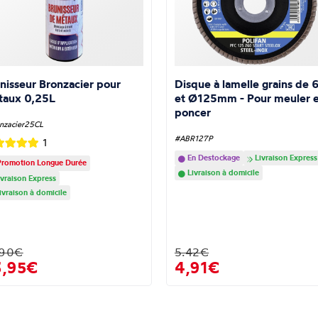
nisseur Bronzacier pour
Disque à lamelle grains de 
taux 0,25L
et Ø125mm - Pour meuler e
poncer
nzacier25CL
#ABR127P
1
En Destockage
Livraison Express
romotion Longue Durée
Livraison à domicile
vraison Express
ivraison à domicile
.90€
5.42€
3,95€
4,91€