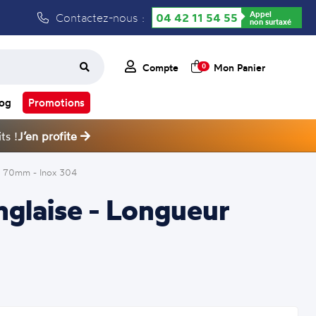
Appel
Contactez-nous :
04 42 11 54 55
non surtaxé
Compte
Mon Panier
0
log
Promotions
ts !
J’en profite
ur 70mm - Inox 304
nglaise - Longueur