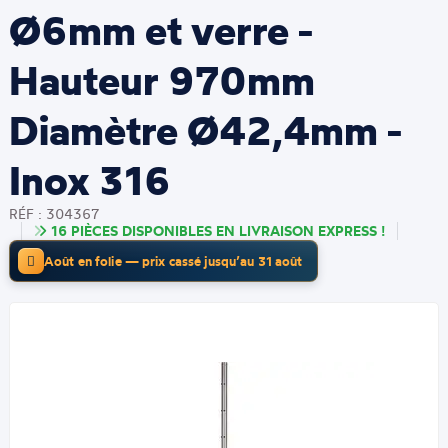
Ø6mm et verre -
Hauteur 970mm
Diamètre Ø42,4mm -
Inox 316
RÉF : 304367
16 PIÈCES DISPONIBLES EN LIVRAISON EXPRESS !
Août en folie — prix cassé jusqu’au 31 août