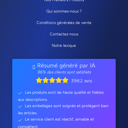
Qui sommes-nous ?
Conditions générales de vente
Contactez-nous
Notre lexique
Résumé généré par IA
96% des clients sont satisfaits
3962 avis
Les produits sont de haute qualité et fidèles
aux descriptions.
Les emballages sont soignés et protègent bien
les articles.
Le service client est réactif, aimable et
compétent.