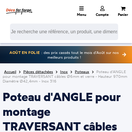
Menu
Compte
Panier
AOÛT EN FOLIE
: des prix cassés tout le mois d'Août sur nos
meilleurs produits !
Accueil
Pièces détachées
Inox
Poteaux
Poteau d'ANGLE
pour montage TRAVERSANT câbles Ø6mm et verre - Hauteur 970mm
Diamètre Ø42,4mm - Inox 316
Poteau d'ANGLE pour
montage
TRAVERSANT câbles