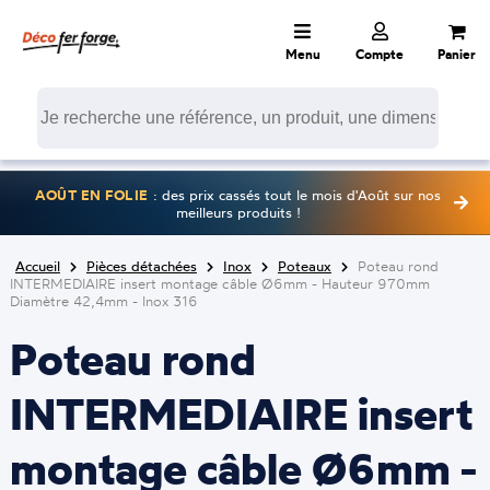
Menu
Compte
Panier
AOÛT EN FOLIE
: des prix cassés tout le mois d'Août sur nos
meilleurs produits !
Accueil
Pièces détachées
Inox
Poteaux
Poteau rond
INTERMEDIAIRE insert montage câble Ø6mm - Hauteur 970mm
Diamètre 42,4mm - Inox 316
Poteau rond
INTERMEDIAIRE insert
montage câble Ø6mm -