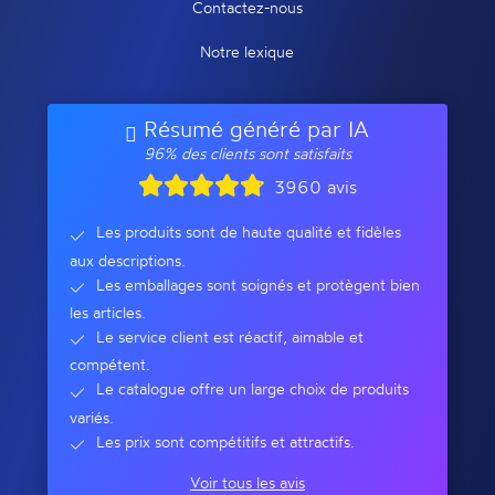
Contactez-nous
Notre lexique
Résumé généré par IA
96% des clients sont satisfaits
3960 avis
Les produits sont de haute qualité et fidèles
aux descriptions.
Les emballages sont soignés et protègent bien
les articles.
Le service client est réactif, aimable et
compétent.
Le catalogue offre un large choix de produits
variés.
Les prix sont compétitifs et attractifs.
Voir tous les avis