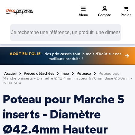
Menu
Compte
Panier
AOÛT EN FOLIE
: des prix cassés tout le mois d'Août sur nos
meilleurs produits !
Accueil
Pièces détachées
Inox
Poteaux
Poteau pour
Marche 5 inserts - Diamètre Ø42.4mm Hauteur 970mm Base Ø60mm -
INOX 304
Poteau pour Marche 5
inserts - Diamètre
Ø42.4mm Hauteur