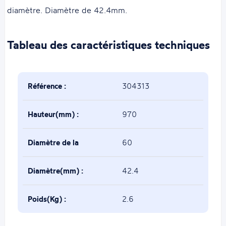
diamètre. Diamètre de 42.4mm.
Tableau des caractéristiques techniques
Référence :
304313
Hauteur(mm) :
970
Diamètre de la
60
base(mm) :
Diamètre(mm) :
42.4
Poids(Kg) :
2.6