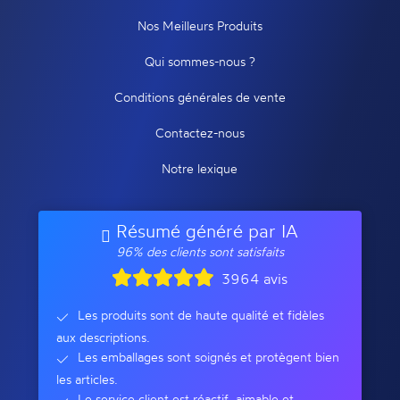
Nos Meilleurs Produits
Qui sommes-nous ?
Conditions générales de vente
Contactez-nous
Notre lexique
Résumé généré par IA
96% des clients sont satisfaits
3964 avis
Les produits sont de haute qualité et fidèles
aux descriptions.
Les emballages sont soignés et protègent bien
les articles.
Le service client est réactif, aimable et