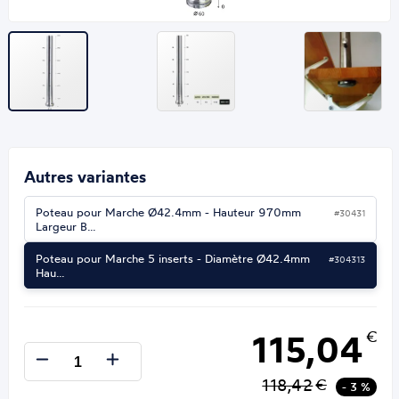
Autres variantes
Poteau pour Marche Ø42.4mm - Hauteur 970mm
#30431
Largeur B…
Poteau pour Marche 5 inserts - Diamètre Ø42.4mm
#304313
Hau…
115,04
€
118,42
€
- 3 %