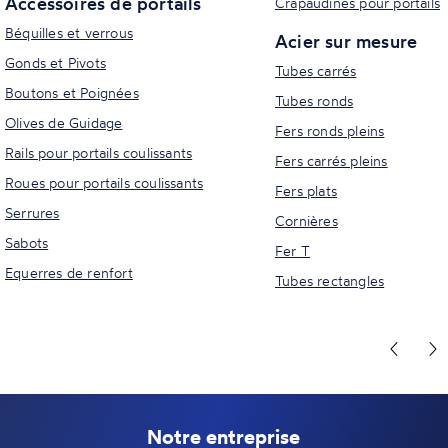
Accessoires de portails
Crapaudines pour portails
Béquilles et verrous
Acier sur mesure
Gonds et Pivots
Tubes carrés
Boutons et Poignées
Tubes ronds
Olives de Guidage
Fers ronds pleins
Rails pour portails coulissants
Fers carrés pleins
Roues pour portails coulissants
Fers plats
Serrures
Cornières
Sabots
Fer T
Equerres de renfort
Tubes rectangles
Notre entreprise