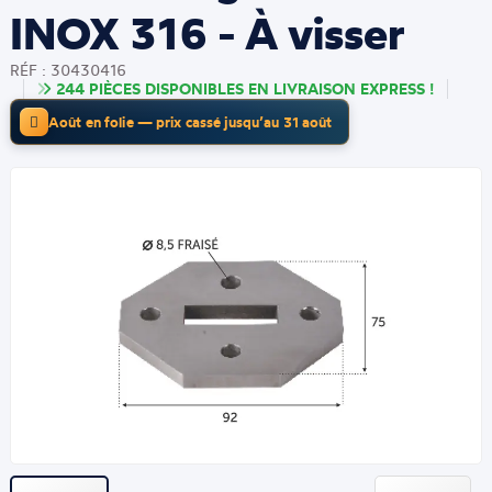
INOX 316 - À visser
RÉF : 30430416
244 PIÈCES DISPONIBLES EN LIVRAISON EXPRESS !
Août en folie — prix cassé jusqu’au 31 août