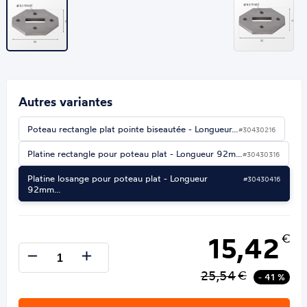
Autres variantes
Poteau rectangle plat pointe biseautée - Longueur…
#30430216
Platine rectangle pour poteau plat - Longueur 92m…
#30430316
Platine losange pour poteau plat - Longueur
#30430416
92mm…
15,42
€
25,54
€
- 41 %