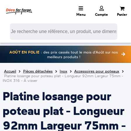
Menu
Compte
Panier
AOÛT EN FOLIE
: des prix cassés tout le mois d'Août sur nos
meilleurs produits !
Accueil
Pièces détachées
Inox
Accessoires pour poteaux
Platine losange pour poteau plat - Longueur 92mm Largeur 75mm -
INOX 316 - À visser
Platine losange pour
poteau plat - Longueur
92mm Largeur 75mm -