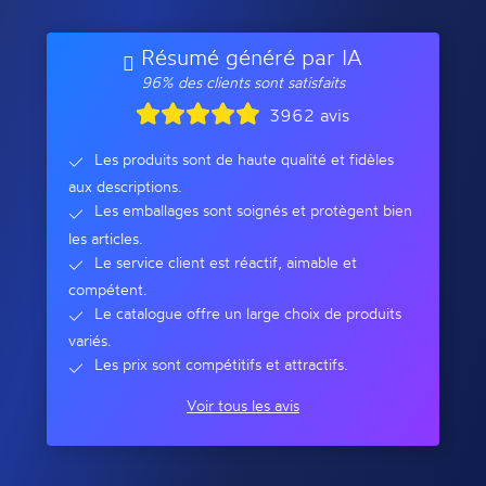
Résumé généré par IA
96% des clients sont satisfaits
3962 avis
Les produits sont de haute qualité et fidèles
aux descriptions.
Les emballages sont soignés et protègent bien
les articles.
Le service client est réactif, aimable et
compétent.
Le catalogue offre un large choix de produits
variés.
Les prix sont compétitifs et attractifs.
Voir tous les avis