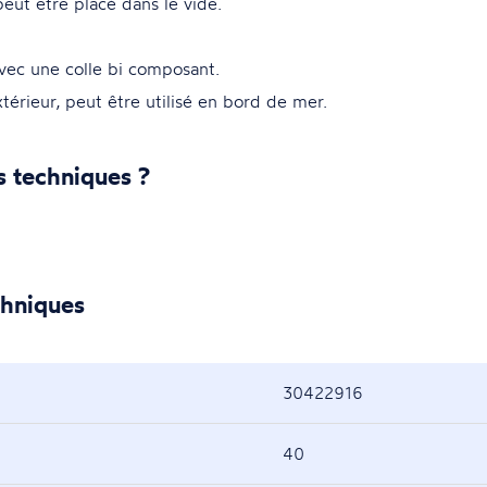
peut être placé dans le vide.
vec une colle bi composant.
térieur, peut être utilisé en bord de mer.
s techniques ?
chniques
30422916
40