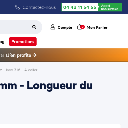
Appel
Contactez-nous :
04 42 11 54 55
non surtaxé
Compte
Mon Panier
0
log
Promotions
ts !
J’en profite
- Inox 316 - À coller
0mm - Longueur du