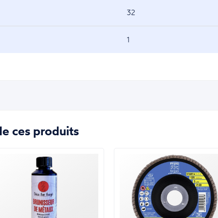
32
1
e ces produits