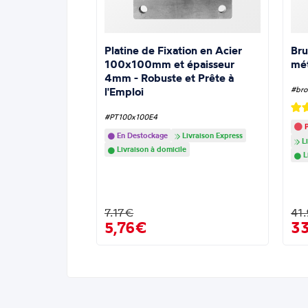
Platine de Fixation en Acier
Bru
100x100mm et épaisseur
mé
4mm - Robuste et Prête à
l'Emploi
#bro
#PT100x100E4
P
En Destockage
Livraison Express
Li
Livraison à domicile
L
7.17€
41
5,76€
3