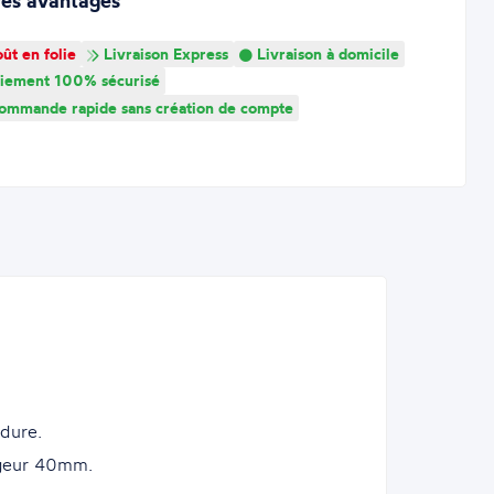
res avantages
ût en folie
Livraison Express
Livraison à domicile
iement 100% sécurisé
mmande rapide sans création de compte
udure.
rgeur 40mm.