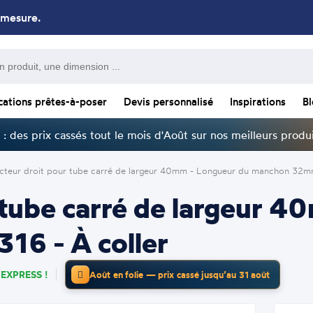
 mesure.
cations prêtes-à-poser
Devis personnalisé
Inspirations
B
: des prix cassés tout le mois d'Août sur nos meilleurs produi
teur droit pour tube carré de largeur 40mm - Longueur du manchon 32mm 
 tube carré de largeur 4
16 - À coller
EXPRESS !
Août en folie — prix cassé jusqu’au 31 août