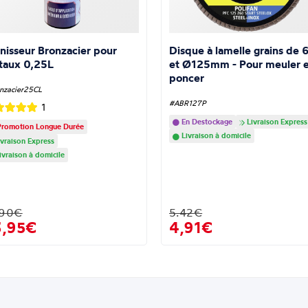
nisseur Bronzacier pour
Disque à lamelle grains de 
taux 0,25L
et Ø125mm - Pour meuler e
poncer
nzacier25CL
#ABR127P
1
En Destockage
Livraison Express
romotion Longue Durée
Livraison à domicile
vraison Express
ivraison à domicile
.90€
5.42€
3,95€
4,91€