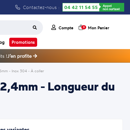
Appel
Contactez-nous :
04 42 11 54 55
non surtaxé
Compte
Mon Panier
0
log
Promotions
ts !
J’en profite
mm - Inox 304 - À coller
Ø42,4mm - Longueur du
es variantes