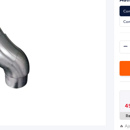
Con
Con
4
R
🔥 Aj