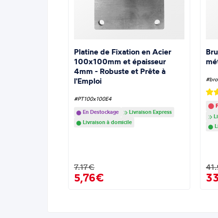
Platine de Fixation en Acier
Bru
100x100mm et épaisseur
mé
4mm - Robuste et Prête à
l'Emploi
#bro
#PT100x100E4
P
En Destockage
Livraison Express
Li
Livraison à domicile
L
7.17€
41
5,76€
3