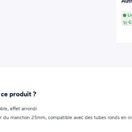
Aut
Li
Co
 ce produit ?
le, effet arrondi.
ur du manchon 25mm, compatible avec des tubes ronds en i