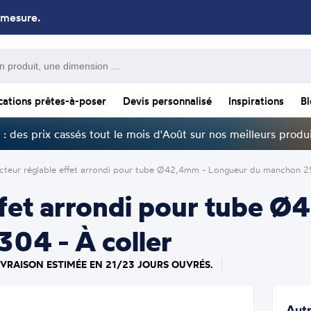
 mesure.
cations prêtes-à-poser
Devis personnalisé
Inspirations
B
: des prix cassés tout le mois d'Août sur nos meilleurs produi
teur réglable effet arrondi pour tube Ø42,4mm - Longueur du manchon 25
ffet arrondi pour tube 
04 - À coller
IVRAISON ESTIMÉE EN 21/23 JOURS OUVRÉS.
Autr