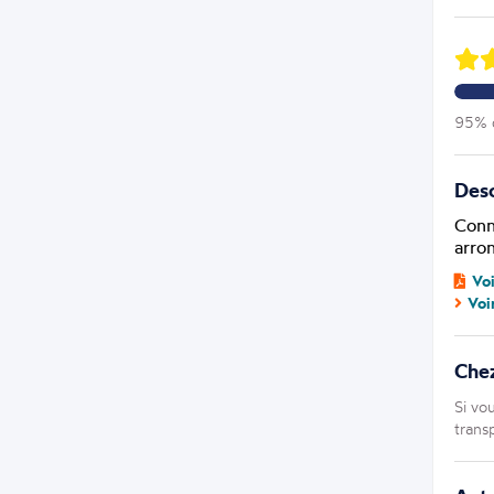
95% d
Desc
Conn
arron
Vo
Voi
Che
Si vo
trans