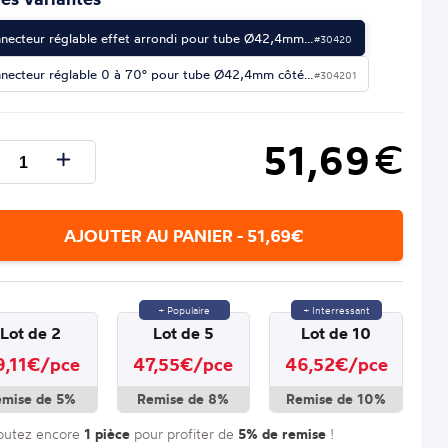
necteur réglable effet arrondi pour tube Ø42,4mm…
#30420
necteur réglable 0 à 70° pour tube Ø42,4mm côté…
#304201
51,69
€
AJOUTER AU PANIER - 51,69€
+ Populaire
+ Interressant
Lot de 2
Lot de 5
Lot de 10
9,11€/pce
47,55€/pce
46,52€/pce
emise de 5%
Remise de 8%
Remise de 10%
outez encore
1 pièce
pour profiter de
5% de remise
!