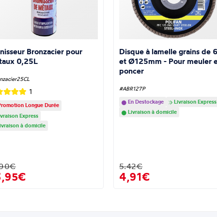
nisseur Bronzacier pour
Disque à lamelle grains de 
taux 0,25L
et Ø125mm - Pour meuler e
poncer
nzacier25CL
#ABR127P
1
En Destockage
Livraison Express
romotion Longue Durée
Livraison à domicile
vraison Express
ivraison à domicile
.90€
5.42€
3,95€
4,91€