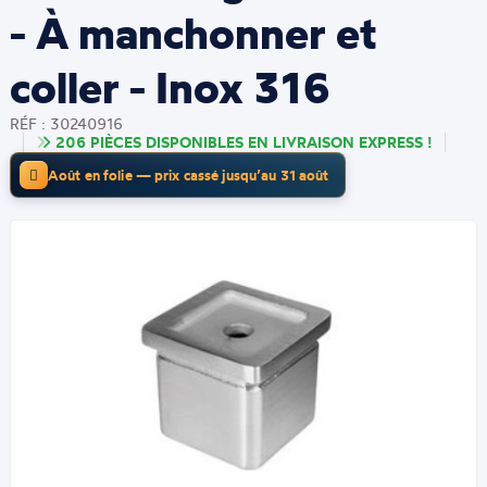
- À manchonner et
coller - Inox 316
RÉF : 30240916
206 PIÈCES DISPONIBLES EN LIVRAISON EXPRESS !
Août en folie — prix cassé jusqu’au 31 août