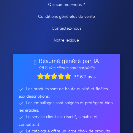
Qui sommes-nous ?
Conditions générales de vente
Contactez-nous
Notre lexique
Résumé généré par IA
96% des clients sont satisfaits
3962 avis
Les produits sont de haute qualité et fidèles
aux descriptions.
Les emballages sont soignés et protègent bien
les articles.
Le service client est réactif, aimable et
compétent.
Le catalogue offre un large choix de produits