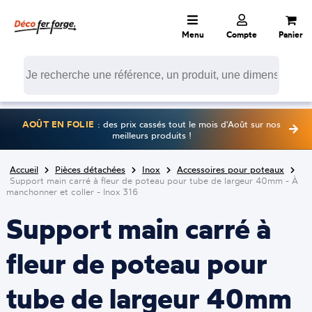
Menu
Compte
Panier
AOÛT EN FOLIE
: des prix cassés tout le mois d'Août sur nos
meilleurs produits !
Accueil
Pièces détachées
Inox
Accessoires pour poteaux
Support main carré à fleur de poteau pour tube de largeur 40mm - À
manchonner et coller - Inox 316
Support main carré à
fleur de poteau pour
tube de largeur 40mm