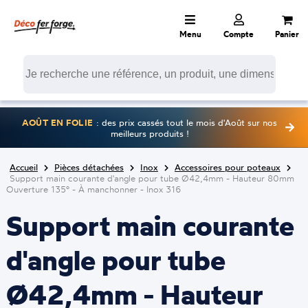
Menu
Compte
Panier
AOÛT EN FOLIE
: des prix cassés tout le mois d'Août sur nos
meilleurs produits !
Accueil
Pièces détachées
Inox
Accessoires pour poteaux
Support main courante d'angle pour tube Ø42,4mm - Hauteur 80mm
Ouverture 135° - À manchonner - Inox 316
Support main courante
d'angle pour tube
Ø42,4mm - Hauteur