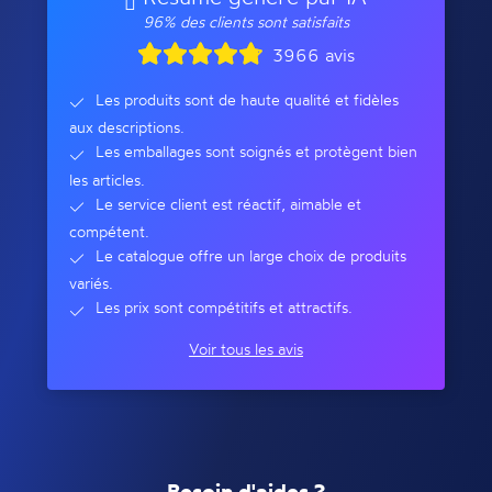
96% des clients sont satisfaits
3966 avis
Les produits sont de haute qualité et fidèles
aux descriptions.
Les emballages sont soignés et protègent bien
les articles.
Le service client est réactif, aimable et
compétent.
Le catalogue offre un large choix de produits
variés.
Les prix sont compétitifs et attractifs.
Voir tous les avis
Besoin d'aides ?