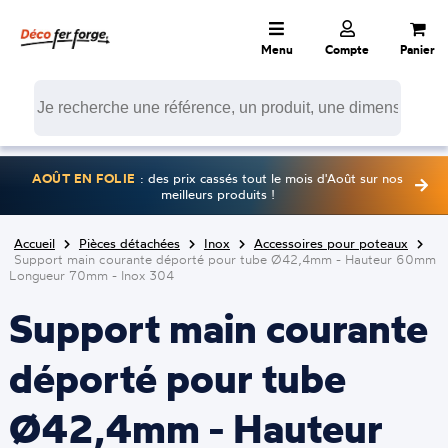
Menu
Compte
Panier
AOÛT EN FOLIE
: des prix cassés tout le mois d'Août sur nos
meilleurs produits !
Accueil
Pièces détachées
Inox
Accessoires pour poteaux
Support main courante déporté pour tube Ø42,4mm - Hauteur 60mm
Longueur 70mm - Inox 304
Support main courante
déporté pour tube
Ø42,4mm - Hauteur