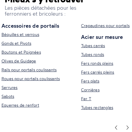
Les pièces détachées pour les
ferronniers et bricoleurs :
Accessoires de portails
Crapaudines pour portails
Béquilles et verrous
Acier sur mesure
Gonds et Pivots
Tubes carrés
Boutons et Poignées
Tubes ronds
Olives de Guidage
Fers ronds pleins
Rails pour portails coulissants
Fers carrés pleins
Roues pour portails coulissants
Fers plats
Serrures
Cornières
Sabots
Fer T
Equerres de renfort
Tubes rectangles