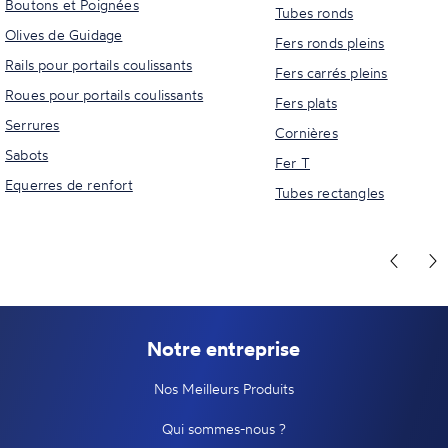
Boutons et Poignées
Tubes ronds
Olives de Guidage
Fers ronds pleins
Rails pour portails coulissants
Fers carrés pleins
Roues pour portails coulissants
Fers plats
Serrures
Cornières
Sabots
Fer T
Equerres de renfort
Tubes rectangles
Notre entreprise
Nos Meilleurs Produits
Qui sommes-nous ?