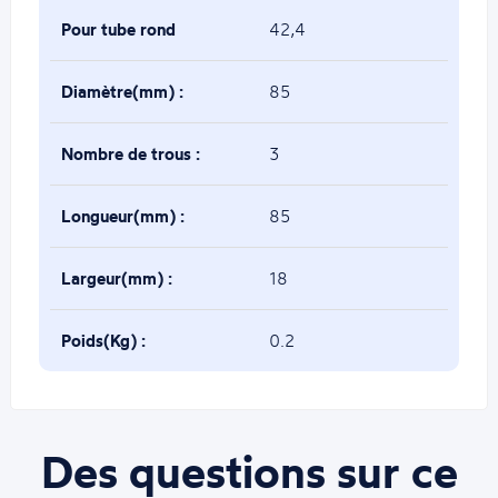
Pour tube rond
42,4
de(mm) :
Diamètre(mm) :
85
Nombre de trous :
3
Longueur(mm) :
85
Largeur(mm) :
18
Poids(Kg) :
0.2
Des questions sur ce