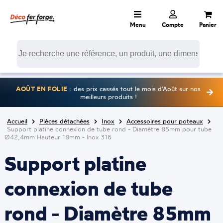
Menu
Compte
Panier
AOÛT EN FOLIE
: des prix cassés tout le mois d'Août sur nos
meilleurs produits !
Accueil
Pièces détachées
Inox
Accessoires pour poteaux
Support platine connexion de tube rond - Diamètre 85mm pour tube
Ø42,4mm Hauteur 18mm - Inox 316
Support platine
connexion de tube
rond - Diamètre 85mm