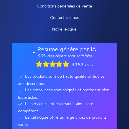
Conditions générales de vente
Contactez-nous
Notre lexique
Résumé généré par IA
96% des clients sont satisfaits
3962 avis
Les produits sont de haute qualité et fidèles
aux descriptions.
Les emballages sont soignés et protègent bien
les articles.
Le service client est réactif, aimable et
compétent.
Le catalogue offre un large choix de produits
variés.