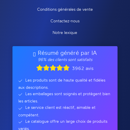
Conditions générales de vente
Contactez-nous
Notre lexique
Résumé généré par IA
96% des clients sont satisfaits
3962 avis
Les produits sont de haute qualité et fidèles
aux descriptions.
Les emballages sont soignés et protègent bien
les articles.
Le service client est réactif, aimable et
compétent.
Le catalogue offre un large choix de produits
variés.