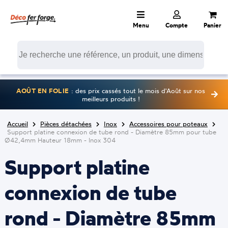
Menu
Compte
Panier
AOÛT EN FOLIE
: des prix cassés tout le mois d'Août sur nos
meilleurs produits !
Accueil
Pièces détachées
Inox
Accessoires pour poteaux
Support platine connexion de tube rond - Diamètre 85mm pour tube
Ø42,4mm Hauteur 18mm - Inox 304
Support platine
connexion de tube
rond - Diamètre 85mm