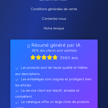
Conditions générales de vente
Contactez-nous
Notre lexique
Résumé généré par IA
96% des clients sont satisfaits
3960 avis
Les produits sont de haute qualité et fidèles
aux descriptions.
Les emballages sont soignés et protègent bien
les articles.
Le service client est réactif, aimable et
compétent.
Le catalogue offre un large choix de produits
variés.