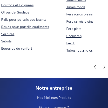
Boutons et Poignées
Tubes ronds
Olives de Guidage
Fers ronds pleins
Rails pour portails coulissants
Fers carrés pleins
Roues pour portails coulissants
Fers plats
Serrures
Cornières
Sabots
Fer T
Equerres de renfort
Tubes rectangles
Notre entreprise
Nos Meilleurs Produits
Qui sommes-nous ?