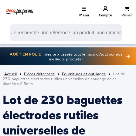
Menu
Compte
Panier
AOÛT EN FOLIE
: des prix cassés tout le mois d'Août sur nos
meilleurs produits !
Accueil
Pièces détachées
Fournitures et outillages
Lot de
230 baguettes électrodes rutiles universelles de soudage acier -
diamètre 2,5mm
Lot de 230 baguettes
électrodes rutiles
universelles de