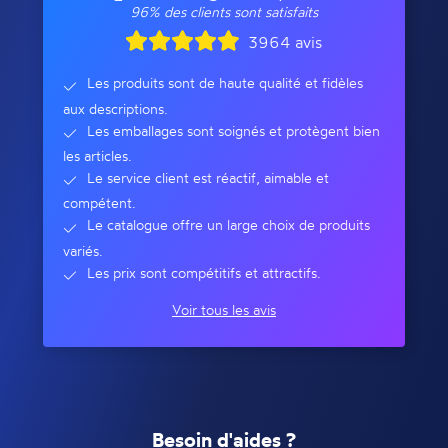
96% des clients sont satisfaits
3964 avis
Les produits sont de haute qualité et fidèles
aux descriptions.
Les emballages sont soignés et protègent bien
les articles.
Le service client est réactif, aimable et
compétent.
Le catalogue offre un large choix de produits
variés.
Les prix sont compétitifs et attractifs.
Voir tous les avis
Besoin d'aides ?