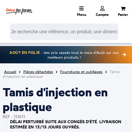
Menu
Compte
Panier
AOÛT EN FOLIE
: des prix cassés tout le mois d'Août sur nos
meilleurs produits !
Accueil
Pièces détachées
Fournitures et outillages
Tamis
d'injection en plastique
Tamis d'injection en
plastique
RÉF : 111611
DÉLAI PERTURBÉ SUITE AUX CONGÉS D'ÉTÉ. LIVRAISON
ESTIMÉE EN 13/15 JOURS OUVRÉS.