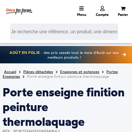
Menu
Compte
Panier
AOÛT EN FOLIE
: des prix cassés tout le mois d'Août sur nos
meilleurs produits !
Accueil
Pièces détachées
Enseignes et potences
Portes
Enseignes
Porte enseigne finition peinture thermolaquage
Porte enseigne finition
peinture
thermolaquage
RÉF : PORTEENSEIGNEMIRA2