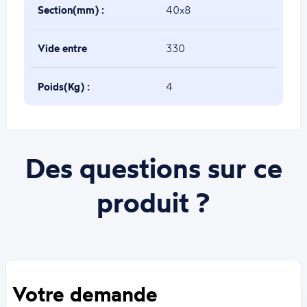
Section(mm) :
40x8
Vide entre
330
barreaux(mm) :
Poids(Kg) :
4
Des questions sur ce
produit ?
Votre demande