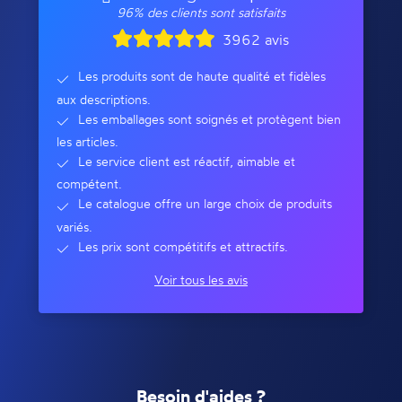
96% des clients sont satisfaits
3962 avis
Les produits sont de haute qualité et fidèles
aux descriptions.
Les emballages sont soignés et protègent bien
les articles.
Le service client est réactif, aimable et
compétent.
Le catalogue offre un large choix de produits
variés.
Les prix sont compétitifs et attractifs.
Voir tous les avis
Besoin d'aides ?