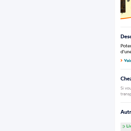
Desc
Poten
d'un
Voi
Che
Si vo
trans
Aut
Li