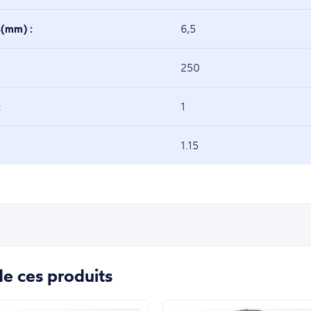
s(mm) :
6,5
250
:
1
1.15
e ces produits