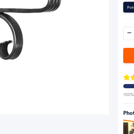
Pot
100% 
Phot