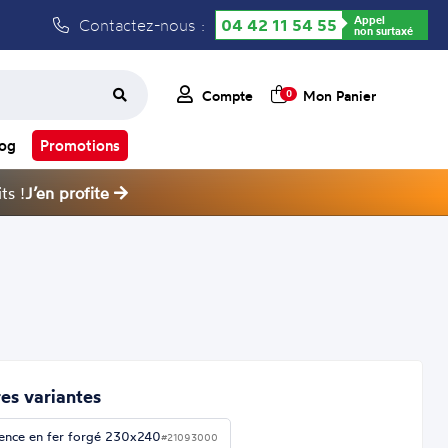
Appel
Contactez-nous :
04 42 11 54 55
non surtaxé
Compte
Mon Panier
0
log
Promotions
ts !
J’en profite
es variantes
ence en fer forgé 230x240
#21093000