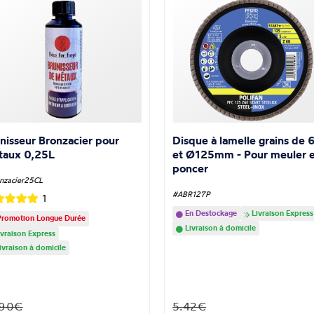
nisseur Bronzacier pour
Disque à lamelle grains de 
taux 0,25L
et Ø125mm - Pour meuler e
poncer
nzacier25CL
#ABR127P
1
En Destockage
Livraison Express
romotion Longue Durée
Livraison à domicile
vraison Express
ivraison à domicile
.90€
5.42€