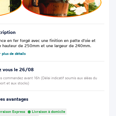
ription
ce en fer forgé avec une finition en patte d'oie et
e hauteur de 250mm et une largeur de 240mm.
r plus de détails
z vous le 26/08
us commandez avant 16h (Délai indicatif soumis aux aléas du
port et aux stocks)
res avantages
vraison Express
Livraison à domicile