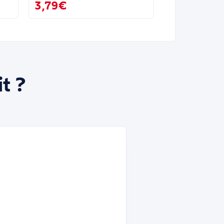
3,79€
t ?