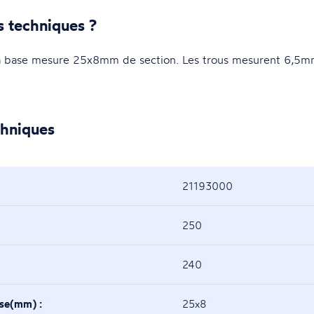
s techniques ?
base mesure 25x8mm de section. Les trous mesurent 6,5m
chniques
21193000
250
240
ase(mm) :
25x8