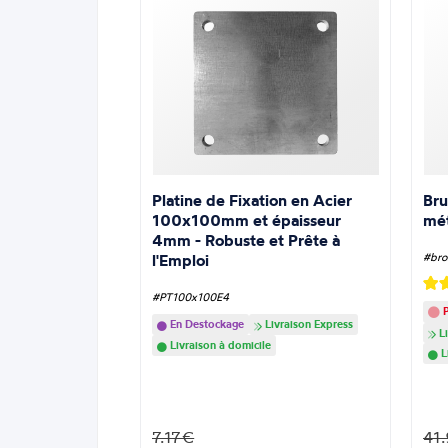
Platine de Fixation en Acier
Bru
100x100mm et épaisseur
mé
4mm - Robuste et Prête à
l'Emploi
#bro
#PT100x100E4
P
En Destockage
Livraison Express
Li
Livraison à domicile
L
7.17€
41