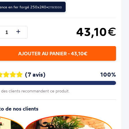
ence en fer forgé 250x240
#21193000
43,10
€
AJOUTER AU PANIER - 43,10€
(7 avis)
100%
des clients recommandent ce produit.
o de nos clients