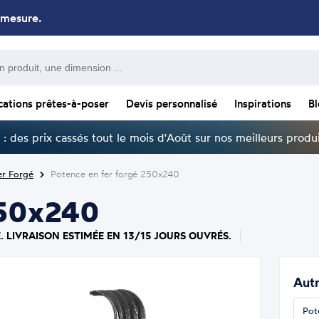
 mesure.
cations prêtes-à-poser
Devis personnalisé
Inspirations
B
: des prix cassés tout le mois d'Août sur nos meilleurs produi
er Forgé
Potence en fer forgé 250x240
250x240
. LIVRAISON ESTIMÉE EN 13/15 JOURS OUVRÉS.
Autr
Pot