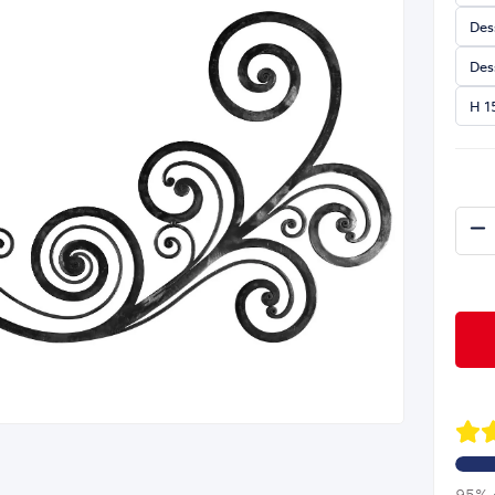
Des
Des
H 1
95% d