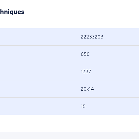
chniques
22233203
650
1337
20x14
15