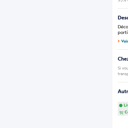
Desc
Déco
porti
Voi
Che
Si vo
trans
Aut
Li
Co