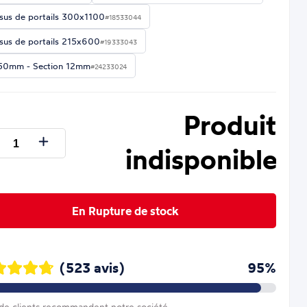
sus de portails 300x1100
#18533044
sus de portails 215x600
#19333043
50mm - Section 12mm
#24233024
Produit
indisponible
En Rupture de stock
(523 avis)
95%
e clients recommandent notre société.