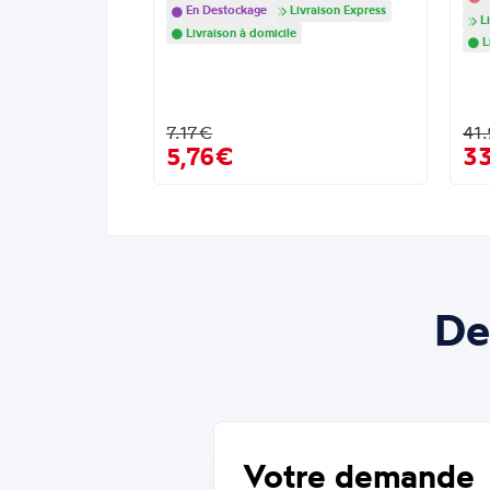
En Destockage
Livraison Express
Li
Livraison à domicile
L
7.17€
41
5,76€
3
De
Votre demande