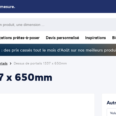
 mesure.
cations prêtes-à-poser
Devis personnalisé
Inspirations
B
: des prix cassés tout le mois d'Août sur nos meilleurs produi
tails
Dessus de portails 1337 x 650mm
337 x 650mm
Autr
Vol