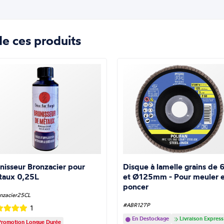
e ces produits
nisseur Bronzacier pour
Disque à lamelle grains de 
taux 0,25L
et Ø125mm - Pour meuler e
poncer
nzacier25CL
#ABR127P
1
En Destockage
Livraison Express
romotion Longue Durée