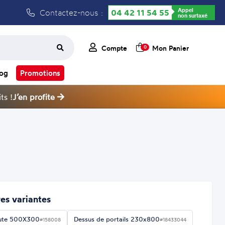
Appel
Contactez-nous :
04 42 11 54 55
non surtaxé
Compte
Mon Panier
0
log
Promotions
ts !
J’en profite
es variantes
ute 500X300
Dessus de portails 230x800
#158008
#18433044