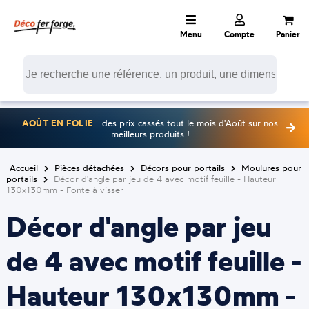
Menu
Compte
Panier
AOÛT EN FOLIE
: des prix cassés tout le mois d'Août sur nos
meilleurs produits !
Accueil
Pièces détachées
Décors pour portails
Moulures pour
portails
Décor d'angle par jeu de 4 avec motif feuille - Hauteur
130x130mm - Fonte à visser
Décor d'angle par jeu
de 4 avec motif feuille -
Hauteur 130x130mm -