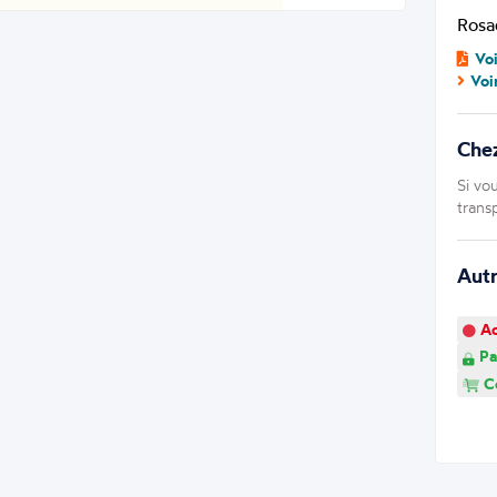
Rosac
Vo
Voi
Che
Si vo
trans
Aut
Ao
Pa
Co