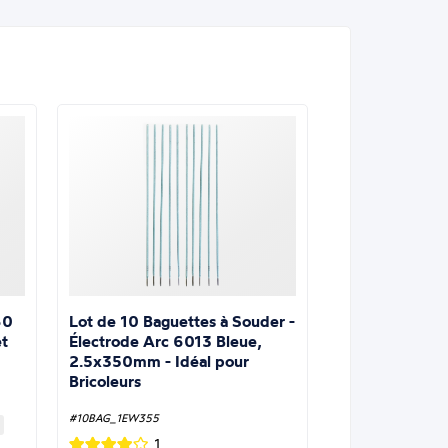
Lot de 10 Baguettes à Souder -
60
Électrode Arc 6013 Bleue,
t
2.5x350mm - Idéal pour
Bricoleurs
#10BAG_1EW355
1