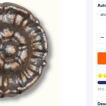
Autr
Ø5
95% d
Desc