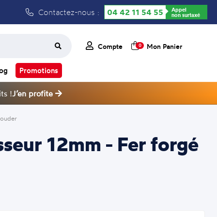
Appel
Contactez-nous :
04 42 11 54 55
non surtaxé
Compte
Mon Panier
0
log
Promotions
ts !
J’en profite
souder
sseur 12mm - Fer forgé