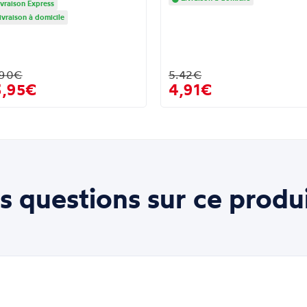
vraison Express
ivraison à domicile
.90€
5.42€
3,95€
4,91€
s questions sur ce produi