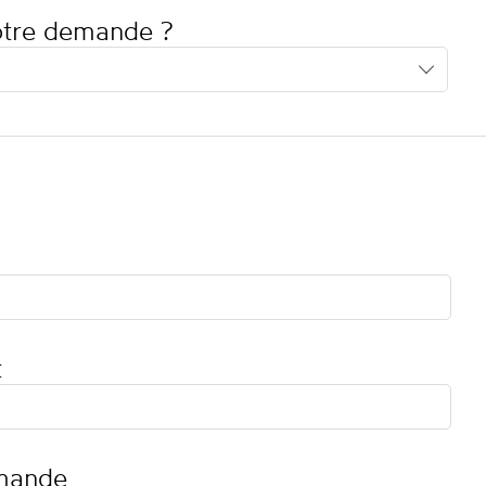
votre demande ?
t
mande