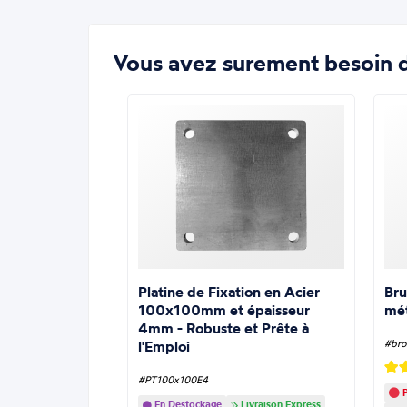
Vous avez surement besoin d
Platine de Fixation en Acier
Bru
100x100mm et épaisseur
mé
4mm - Robuste et Prête à
l'Emploi
#bro
#PT100x100E4
P
En Destockage
Livraison Express