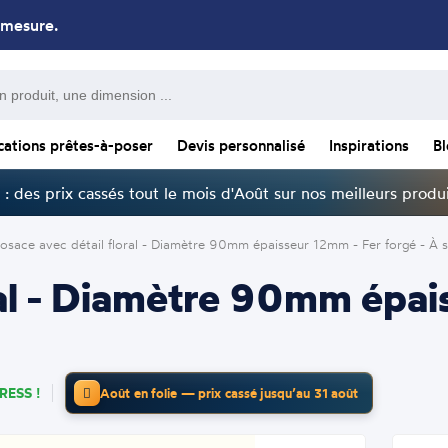
 mesure.
cations prêtes-à-poser
Devis personnalisé
Inspirations
B
: des prix cassés tout le mois d'Août sur nos meilleurs produi
osace avec détail floral - Diamètre 90mm épaisseur 12mm - Fer forgé - À 
ral - Diamètre 90mm épai
RESS !
Août en folie — prix cassé jusqu’au 31 août