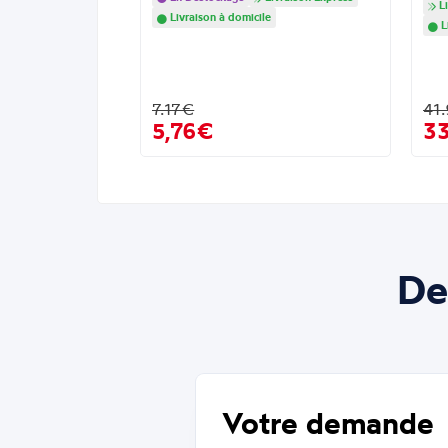
Li
Livraison à domicile
L
7.17€
41
5,76€
3
De
Votre demande