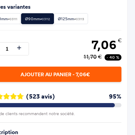
es variantes
0mm
Ø90mm
Ø125mm
#03111
#03112
#03113
7,06
€
11,70
€
- 40 %
AJOUTER AU PANIER - 7,06€
(523 avis)
95%
e clients recommandent notre société.
ription