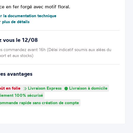
e en fer forgé avec motif floral.
ir la documentation technique
r plus de détails
z vous le 12/08
us commandez avant 16h (Délai indicatif soumis aux aléas du
port et aux stocks)
res avantages
ût en folie
Livraison Express
Livraison à domicile
iement 100% sécurisé
mmande rapide sans création de compte