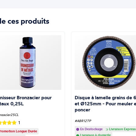
e ces produits
nisseur Bronzacier pour
Disque à lamelle grains de 
taux 0,25L
et Ø125mm - Pour meuler e
poncer
nzacier25CL
#ABR127P
1
En Destockage
Livraison Express
romotion Longue Durée
Livraison à domicile