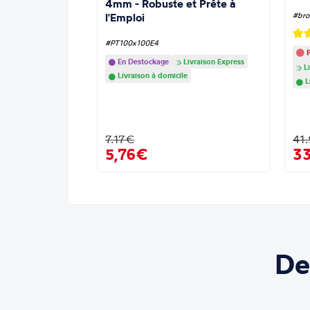
4mm - Robuste et Prête à
l'Emploi
#bro
#PT100x100E4
P
En Destockage
Livraison Express
Li
Livraison à domicile
L
7.17€
41
5,76€
3
De