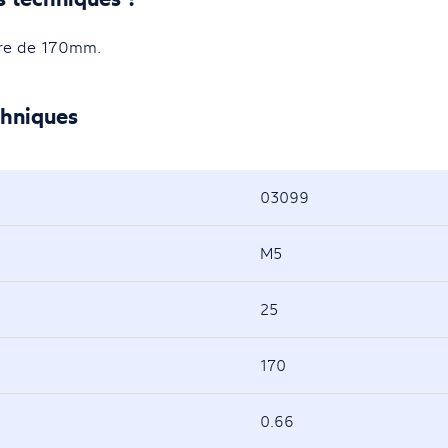
tre de 170mm.
chniques
03099
M5
25
170
0.66