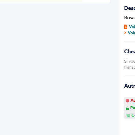
Desc
Rosac
Vo
Voi
Che
Si vo
trans
Aut
Ao
Pa
Co