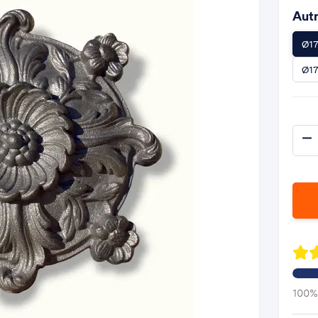
Autr
Ø17
Ø17
100% 