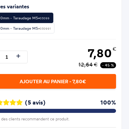
es variantes
0mm - Taraudage M5
#03099
0mm - Taraudage M5
#030991
7,80
€
12,64
€
- 45 %
AJOUTER AU PANIER - 7,80€
(5 avis)
100%
des clients recommandent ce produit.