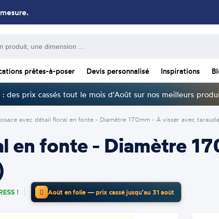
 mesure.
cations prêtes-à-poser
Devis personnalisé
Inspirations
B
: des prix cassés tout le mois d'Août sur nos meilleurs produi
osace avec détail floral en fonte - Diamètre 170mm - À visser avec tara
al en fonte - Diamètre 1
)
ESS !
Août en folie — prix cassé jusqu’au 31 août