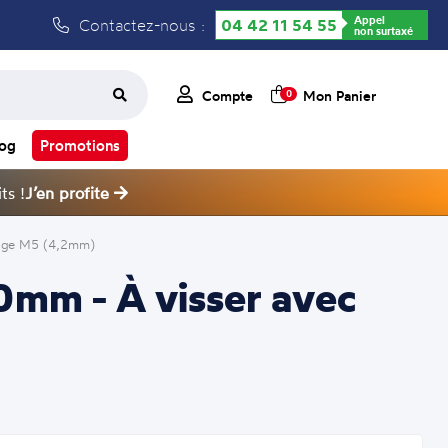
Appel
Contactez-nous :
04 42 11 54 55
non surtaxé
Compte
Mon Panier
0
log
Promotions
ts !
J’en profite
udage M5 (4,2mm)
70mm - À visser avec