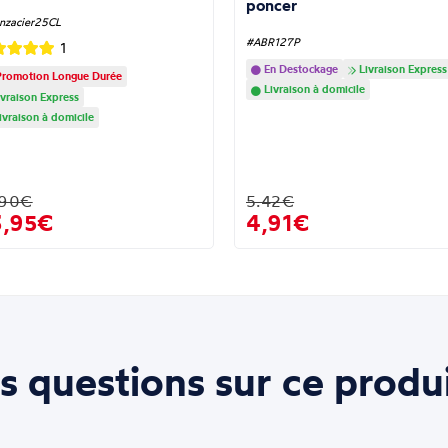
poncer
nzacier25CL
#ABR127P
1
En Destockage
Livraison Express
romotion Longue Durée
Livraison à domicile
vraison Express
ivraison à domicile
.90€
5.42€
3,95€
4,91€
s questions sur ce produi