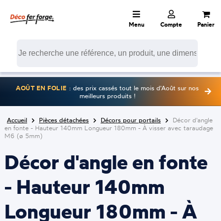
Menu
Compte
Panier
AOÛT EN FOLIE
: des prix cassés tout le mois d'Août sur nos
meilleurs produits !
Accueil
Pièces détachées
Décors pour portails
Décor d'angle
en fonte - Hauteur 140mm Longueur 180mm - À visser avec taraudage
M6 (ø 5mm)
Décor d'angle en fonte
- Hauteur 140mm
Longueur 180mm - À