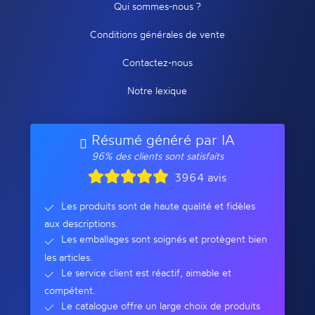
Qui sommes-nous ?
Conditions générales de vente
Contactez-nous
Notre lexique
Résumé généré par IA
96% des clients sont satisfaits
3964 avis
Les produits sont de haute qualité et fidèles
aux descriptions.
Les emballages sont soignés et protègent bien
les articles.
Le service client est réactif, aimable et
compétent.
Le catalogue offre un large choix de produits