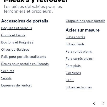
Les pièces détachées pour les
ferronniers et bricoleurs :
Accessoires de portails
Crapaudines pour portails
Béquilles et verrous
Acier sur mesure
Gonds et Pivots
Tubes carrés
Boutons et Poignées
Tubes ronds
Olives de Guidage
Fers ronds pleins
Rails pour portails coulissants
Fers carrés pleins
Roues pour portails coulissants
Fers plats
Serrures
Cornières
Sabots
Fer T
Equerres de renfort
Tubes rectangles