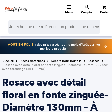
Menu
Compte
Panier
AOÛT EN FOLIE
: des prix cassés tout le mois d'Août sur nos
meilleurs produits !
Accueil
Pièces détachées
Décors pour portails
Rosaces
Rosace avec détail floral en fonte zinguée- Diamètre 130mm - À visser
avec taraudage M5 (4,2mm)
Rosace avec détail
floral en fonte zinguée-
Diamètre 130mm - À