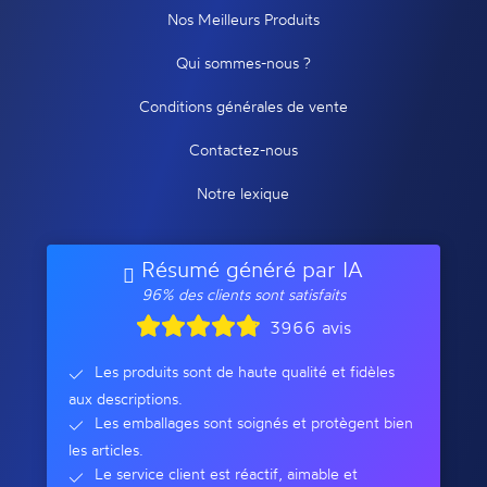
Nos Meilleurs Produits
Qui sommes-nous ?
Conditions générales de vente
Contactez-nous
Notre lexique
Résumé généré par IA
96% des clients sont satisfaits
3966 avis
Les produits sont de haute qualité et fidèles
aux descriptions.
Les emballages sont soignés et protègent bien
les articles.
Le service client est réactif, aimable et