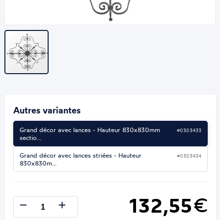
Autres variantes
Grand décor avec lances - Hauteur 830x830mm
#0303433
sectio…
Grand décor avec lances striées - Hauteur
#0303434
830x830m…
132,55
€