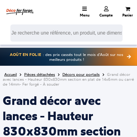
Menu
Compte
Panier
AOÛT EN FOLIE
: des prix cassés tout le mois d'Août sur nos
meilleurs produits !
Accueil
Pièces détachées
Décors pour portails
Grand décor
avec lances - Hauteur 830x830mm section en plat de 14x6mm ou carré
de 14mm- Fer forgé - À souder
Grand décor avec
lances - Hauteur
830x830mm section