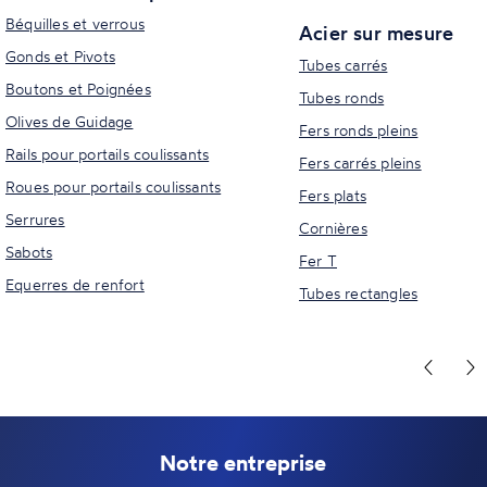
Béquilles et verrous
Acier sur mesure
Gonds et Pivots
Tubes carrés
Boutons et Poignées
Tubes ronds
Olives de Guidage
Fers ronds pleins
Rails pour portails coulissants
Fers carrés pleins
Roues pour portails coulissants
Fers plats
Serrures
Cornières
Sabots
Fer T
Equerres de renfort
Tubes rectangles
Notre entreprise