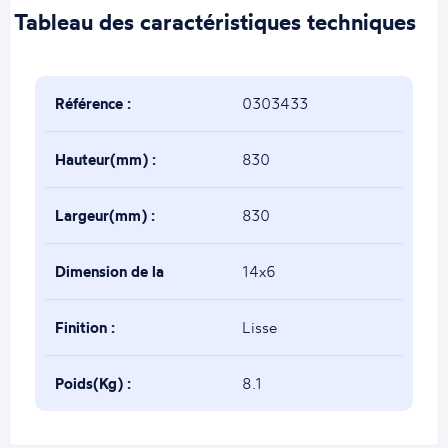
Tableau des caractéristiques techniques
Référence :
0303433
Hauteur(mm) :
830
Largeur(mm) :
830
Dimension de la
14x6
base(mm) :
Finition :
Lisse
Poids(Kg) :
8.1