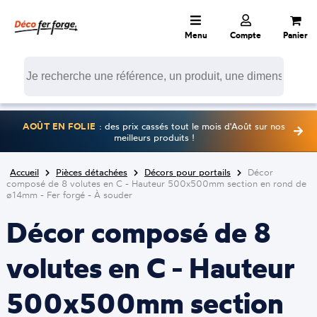
Menu
Compte
Panier
AOÛT EN FOLIE
: des prix cassés tout le mois d'Août sur nos
meilleurs produits !
Accueil
Pièces détachées
Décors pour portails
Décor
composé de 8 volutes en C - Hauteur 500x500mm section en rond de
ø14mm - Fer forgé - À souder
Décor composé de 8
volutes en C - Hauteur
500x500mm section