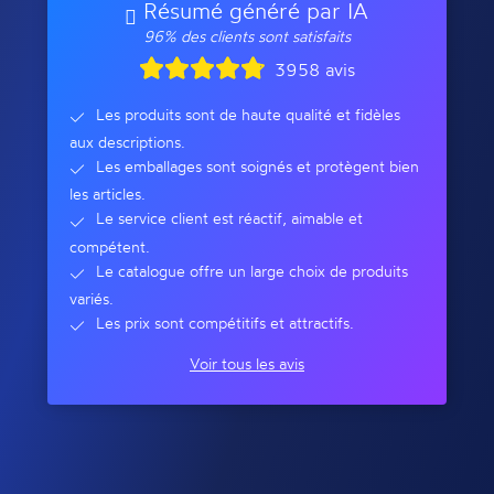
Résumé généré par IA
96% des clients sont satisfaits
3958 avis
Les produits sont de haute qualité et fidèles
aux descriptions.
Les emballages sont soignés et protègent bien
les articles.
Le service client est réactif, aimable et
compétent.
Le catalogue offre un large choix de produits
variés.
Les prix sont compétitifs et attractifs.
Voir tous les avis