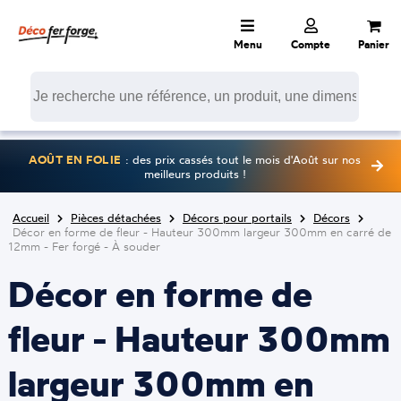
Menu
Compte
Panier
AOÛT EN FOLIE
: des prix cassés tout le mois d'Août sur nos
meilleurs produits !
Accueil
Pièces détachées
Décors pour portails
Décors
Décor en forme de fleur - Hauteur 300mm largeur 300mm en carré de
12mm - Fer forgé - À souder
Décor en forme de
fleur - Hauteur 300mm
largeur 300mm en