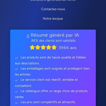
Contactez-nous
Notre lexique
Résumé généré par IA
96% des clients sont satisfaits
3966 avis
Les produits sont de haute qualité et fidèles
aux descriptions.
Les emballages sont soignés et protègent bien
les articles.
Le service client est réactif, aimable et
compétent.
Le catalogue offre un large choix de produits
variés.
Les prix sont compétitifs et attractifs.