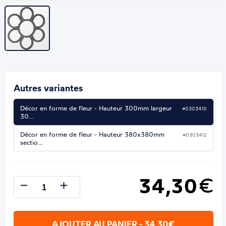
Autres variantes
Décor en forme de fleur - Hauteur 300mm largeur
#0303410
30…
Décor en forme de fleur - Hauteur 380x380mm
#0303412
sectio…
34,30
€
AJOUTER AU PANIER - 34,30€