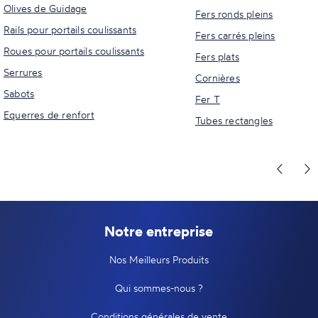
Olives de Guidage
Fers ronds pleins
Rails pour portails coulissants
Fers carrés pleins
Roues pour portails coulissants
Fers plats
Serrures
Cornières
Sabots
Fer T
Equerres de renfort
Tubes rectangles
Notre entreprise
Nos Meilleurs Produits
Qui sommes-nous ?
Conditions générales de vente