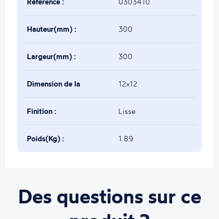
Référence :
0303410
Hauteur(mm) :
300
Largeur(mm) :
300
Dimension de la
12x12
base(mm) :
Finition :
Lisse
Poids(Kg) :
1.89
Des questions sur ce