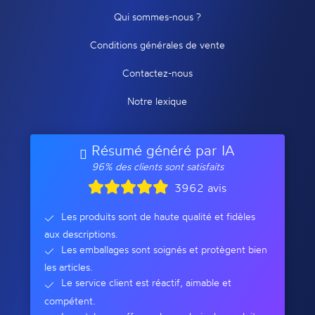
Qui sommes-nous ?
Conditions générales de vente
Contactez-nous
Notre lexique
Résumé généré par IA
96% des clients sont satisfaits
3962 avis
Les produits sont de haute qualité et fidèles
aux descriptions.
Les emballages sont soignés et protègent bien
les articles.
Le service client est réactif, aimable et
compétent.