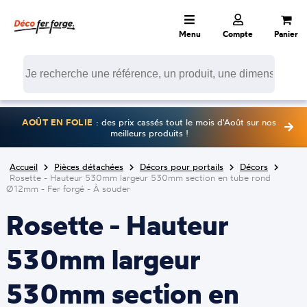
Menu
Compte
Panier
AOÛT EN FOLIE
: des prix cassés tout le mois d'Août sur nos
meilleurs produits !
Accueil
Pièces détachées
Décors pour portails
Décors
Rosette - Hauteur 530mm largeur 530mm section en tube rond
Ø12mm - Fer forgé - À souder
Rosette - Hauteur
530mm largeur
530mm section en