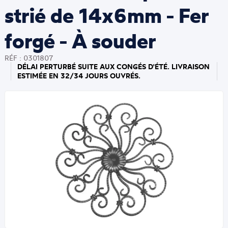
strié de 14x6mm - Fer
forgé - À souder
RÉF : 0301807
DÉLAI PERTURBÉ SUITE AUX CONGÉS D'ÉTÉ. LIVRAISON
ESTIMÉE EN 32/34 JOURS OUVRÉS.