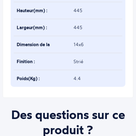
Hauteur(mm) :
445
Largeur(mm) :
445
Dimension de la
14x6
base(mm) :
Finition :
Strié
Poids(Kg) :
4.4
Des questions sur ce
produit ?