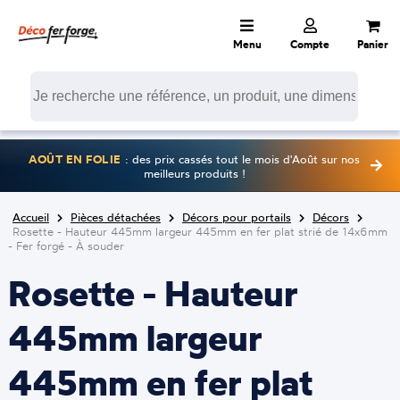
Menu
Compte
Panier
AOÛT EN FOLIE
: des prix cassés tout le mois d'Août sur nos
meilleurs produits !
Accueil
Pièces détachées
Décors pour portails
Décors
Rosette - Hauteur 445mm largeur 445mm en fer plat strié de 14x6mm
- Fer forgé - À souder
Rosette - Hauteur
445mm largeur
445mm en fer plat