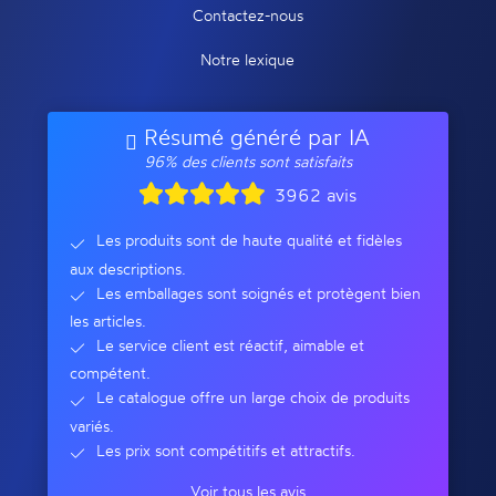
Contactez-nous
Notre lexique
Résumé généré par IA
96% des clients sont satisfaits
3962 avis
Les produits sont de haute qualité et fidèles
aux descriptions.
Les emballages sont soignés et protègent bien
les articles.
Le service client est réactif, aimable et
compétent.
Le catalogue offre un large choix de produits
variés.
Les prix sont compétitifs et attractifs.
Voir tous les avis