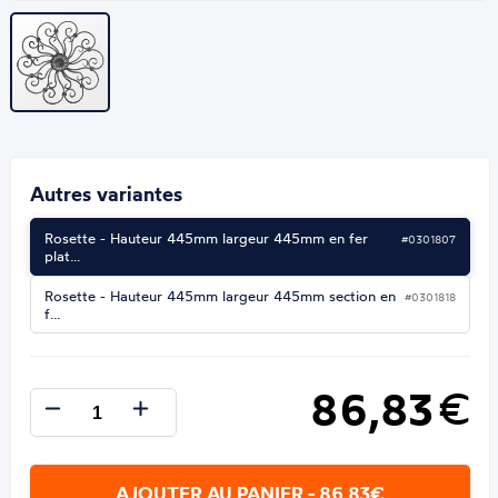
Autres variantes
Rosette - Hauteur 445mm largeur 445mm en fer
#0301807
plat…
Rosette - Hauteur 445mm largeur 445mm section en
#0301818
f…
86,83
€
AJOUTER AU PANIER - 86,83€