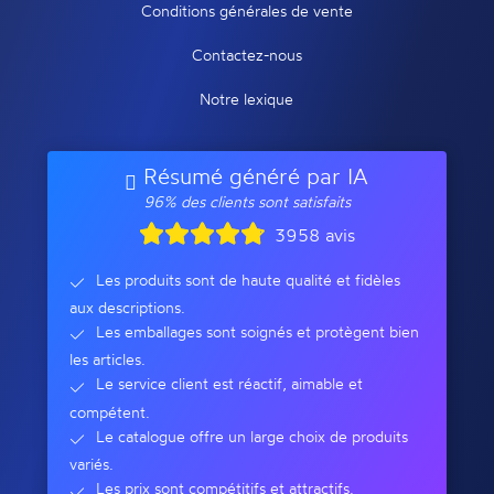
Conditions générales de vente
Contactez-nous
Notre lexique
Résumé généré par IA
96% des clients sont satisfaits
3958 avis
Les produits sont de haute qualité et fidèles
aux descriptions.
Les emballages sont soignés et protègent bien
les articles.
Le service client est réactif, aimable et
compétent.
Le catalogue offre un large choix de produits
variés.
Les prix sont compétitifs et attractifs.