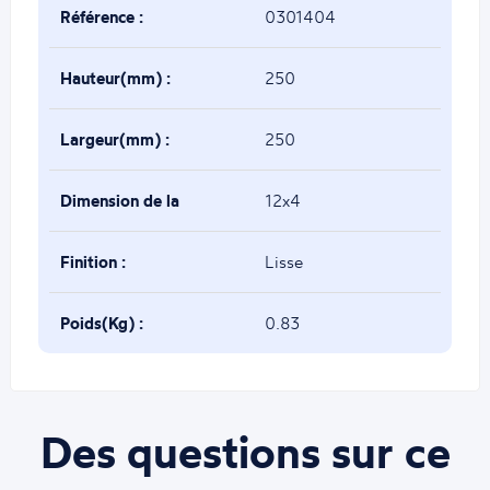
Référence :
0301404
Hauteur(mm) :
250
Largeur(mm) :
250
Dimension de la
12x4
base(mm) :
Finition :
Lisse
Poids(Kg) :
0.83
Des questions sur ce