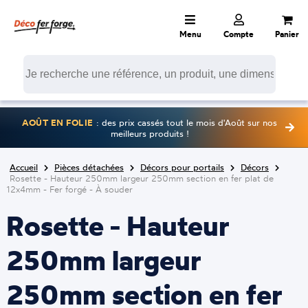
Menu
Compte
Panier
AOÛT EN FOLIE
: des prix cassés tout le mois d'Août sur nos
meilleurs produits !
Accueil
Pièces détachées
Décors pour portails
Décors
Rosette - Hauteur 250mm largeur 250mm section en fer plat de
12x4mm - Fer forgé - À souder
Rosette - Hauteur
250mm largeur
250mm section en fer