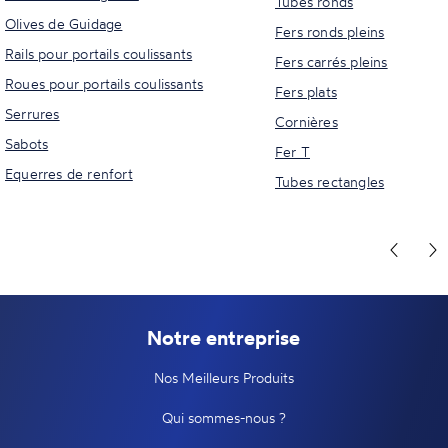
Tubes ronds
Olives de Guidage
Fers ronds pleins
Rails pour portails coulissants
Fers carrés pleins
Roues pour portails coulissants
Fers plats
Serrures
Cornières
Sabots
Fer T
Equerres de renfort
Tubes rectangles
Notre entreprise
Nos Meilleurs Produits
Qui sommes-nous ?