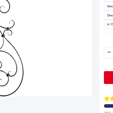
Des
Des
H 1
95% d