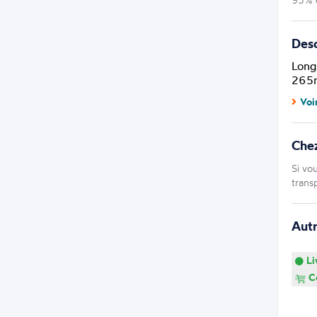
Desc
Long
265m
Voi
Che
Si vo
trans
Aut
Li
Co