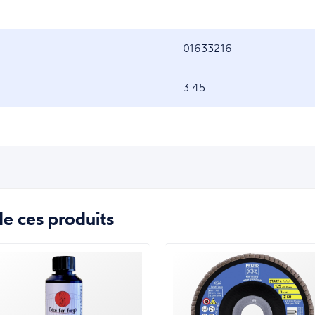
01633216
3.45
e ces produits