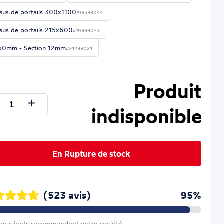
sus de portails 300x1100
#18533044
sus de portails 215x600
#19333043
50mm - Section 12mm
#24233024
Produit
indisponible
En Rupture de stock
(523 avis)
95%
e clients recommandent notre société.