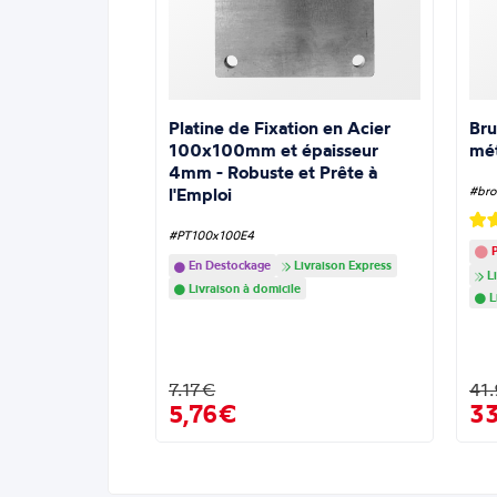
Platine de Fixation en Acier
Bru
100x100mm et épaisseur
mé
4mm - Robuste et Prête à
l'Emploi
#bro
#PT100x100E4
P
En Destockage
Livraison Express
Li
Livraison à domicile
L
7.17€
41
5,76€
3