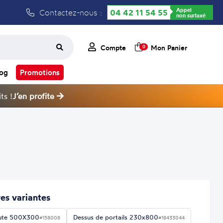
Appel
Contactez-nous :
04 42 11 54 55
non surtaxé
Compte
Mon Panier
0
log
Promotions
ts !
J’en profite
es variantes
ute 500X300
Dessus de portails 230x800
#158008
#18433044