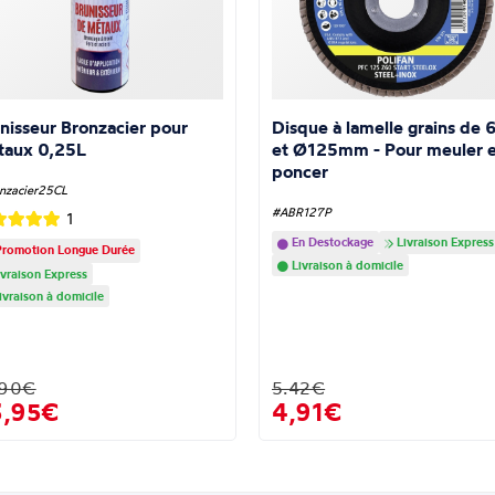
nisseur Bronzacier pour
Disque à lamelle grains de 
taux 0,25L
et Ø125mm - Pour meuler e
poncer
nzacier25CL
#ABR127P
1
En Destockage
Livraison Express
romotion Longue Durée
Livraison à domicile
vraison Express
ivraison à domicile
.90€
5.42€
3,95€
4,91€