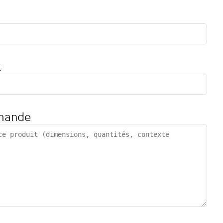
t
mande