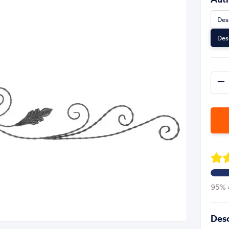
Des
Des
95% d
Desc