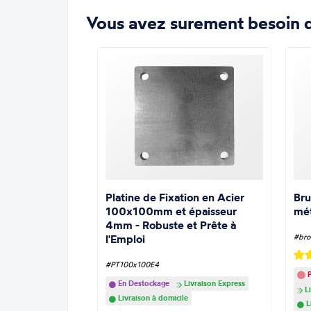
Vous avez surement besoin d
Platine de Fixation en Acier
Bru
100x100mm et épaisseur
mé
4mm - Robuste et Prête à
l'Emploi
#bro
#PT100x100E4
P
En Destockage
Livraison Express
Li
Livraison à domicile
L