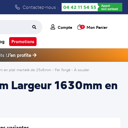
Appel
Contactez-nous :
04 42 11 54 55
non surtaxé
Compte
Mon Panier
0
log
Promotions
ts !
J’en profite
 en plat martelé de 25x6mm - Fer forgé - À souder
0mm Largeur 1630mm en
es variantes