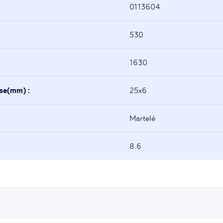
0113604
530
1630
ase(mm) :
25x6
Martelé
8.6