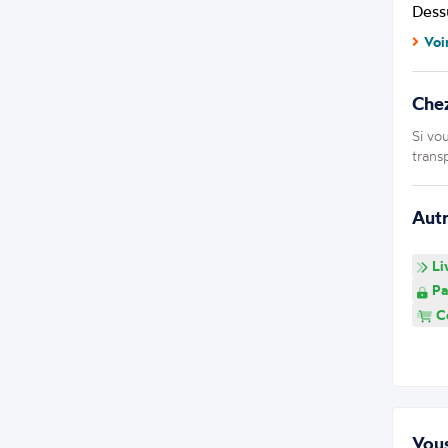
Dessu
Voi
Che
Si vo
trans
Aut
Li
Pa
Co
Vous