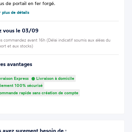
s de portail en fer forgé.
r plus de détails
z vous le 03/09
us commandez avant 16h (Délai indicatif soumis aux aléas du
port et aux stocks)
res avantages
vraison Express
Livraison à domicile
iement 100% sécurisé
mmande rapide sans création de compte
 avez surement besoin de :