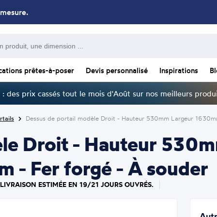
 mesure.
cations prêtes-à-poser
Devis personnalisé
Inspirations
B
: des prix cassés tout le mois d'Août sur nos meilleurs produi
tails
Dessus de portail modèle Droit - Hauteur 530mm Largeur 1630mm
èle Droit - Hauteur 53
 - Fer forgé - À souder
 LIVRAISON ESTIMÉE EN 19/21 JOURS OUVRÉS.
Autr