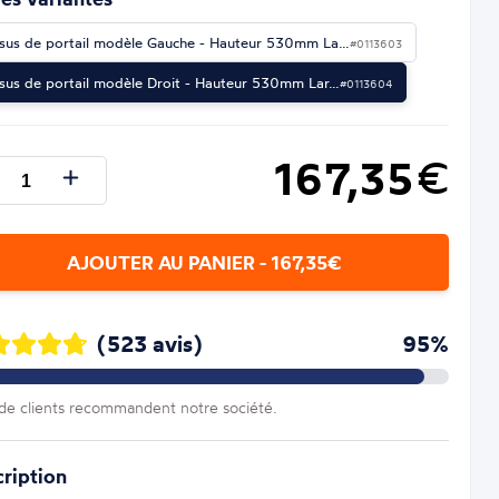
sus de portail modèle Gauche - Hauteur 530mm La…
#0113603
sus de portail modèle Droit - Hauteur 530mm Lar…
#0113604
167,35
€
AJOUTER AU PANIER - 167,35€
(523 avis)
95%
e clients recommandent notre société.
ription