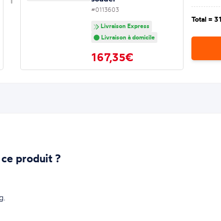
#0113603
Total =
3
Livraison Express
Livraison à domicile
167,35€
 ce produit ?
g.