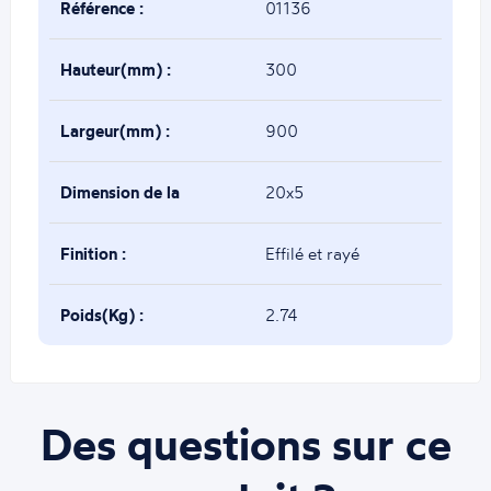
Référence :
01136
Hauteur(mm) :
300
Largeur(mm) :
900
Dimension de la
20x5
base(mm) :
Finition :
Effilé et rayé
Poids(Kg) :
2.74
Des questions sur ce