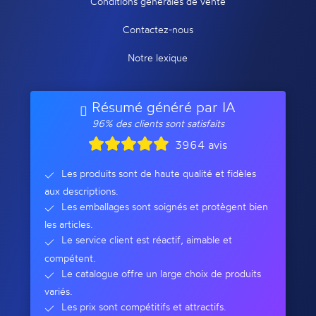
Conditions générales de vente
Contactez-nous
Notre lexique
Résumé généré par IA
96% des clients sont satisfaits
3964 avis
Les produits sont de haute qualité et fidèles
aux descriptions.
Les emballages sont soignés et protègent bien
les articles.
Le service client est réactif, aimable et
compétent.
Le catalogue offre un large choix de produits
variés.
Les prix sont compétitifs et attractifs.