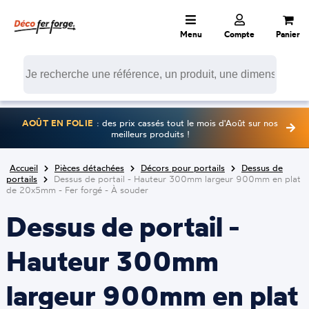
Menu
Compte
Panier
AOÛT EN FOLIE
: des prix cassés tout le mois d'Août sur nos
meilleurs produits !
Accueil
Pièces détachées
Décors pour portails
Dessus de
portails
Dessus de portail - Hauteur 300mm largeur 900mm en plat
de 20x5mm - Fer forgé - À souder
Dessus de portail -
Hauteur 300mm
largeur 900mm en plat