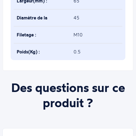
Largeur(mm) :
65
Diamètre de la
45
base(mm) :
Filetage :
M10
Poids(Kg) :
0.5
Des questions sur ce
produit ?