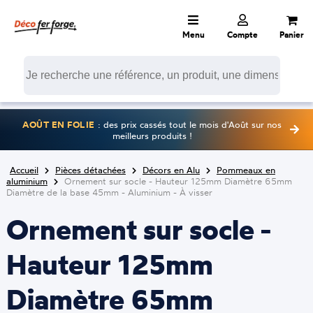
Menu
Compte
Panier
AOÛT EN FOLIE
: des prix cassés tout le mois d'Août sur nos
meilleurs produits !
Accueil
Pièces détachées
Décors en Alu
Pommeaux en
aluminium
Ornement sur socle - Hauteur 125mm Diamètre 65mm
Diamètre de la base 45mm - Aluminium - À visser
Ornement sur socle -
Hauteur 125mm
Diamètre 65mm