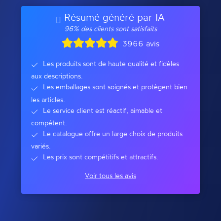
Résumé généré par IA
96% des clients sont satisfaits
3966 avis
Les produits sont de haute qualité et fidèles
aux descriptions.
Les emballages sont soignés et protègent bien
les articles.
Le service client est réactif, aimable et
compétent.
Le catalogue offre un large choix de produits
variés.
Les prix sont compétitifs et attractifs.
Voir tous les avis