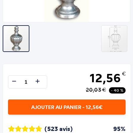
12,56
€
20,03
€
- 40 %
AJOUTER AU PANIER - 12,56€
(523 avis)
95%