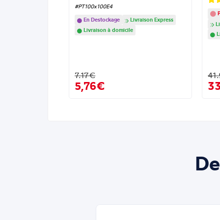
#PT100x100E4
P
En Destockage
Livraison Express
Li
Livraison à domicile
L
7.17€
41
5,76€
3
De