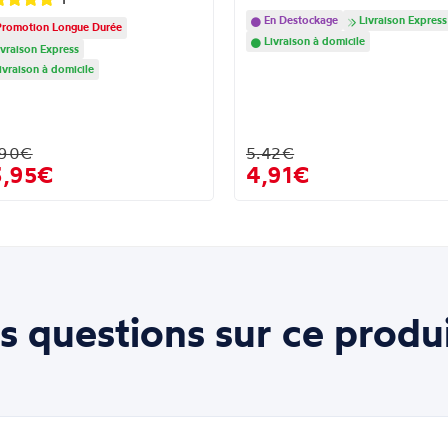
En Destockage
Livraison Express
romotion Longue Durée
Livraison à domicile
vraison Express
ivraison à domicile
.90€
5.42€
3,95€
4,91€
s questions sur ce produi