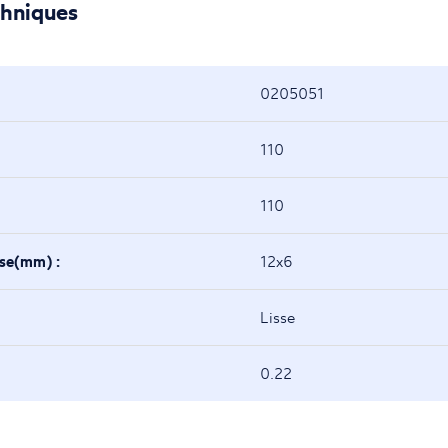
chniques
0205051
110
110
ase(mm) :
12x6
Lisse
0.22