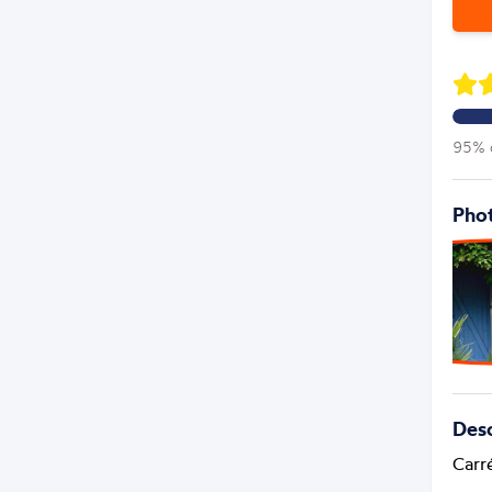
95% d
Phot
Desc
Carré