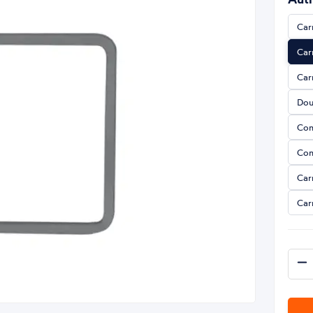
Car
Car
Car
Dou
Com
Com
Car
Car