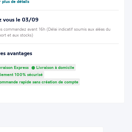
r plus de détails
z vous le 03/09
us commandez avant 16h (Délai indicatif soumis aux aléas du
port et aux stocks)
res avantages
vraison Express
Livraison à domicile
iement 100% sécurisé
mmande rapide sans création de compte