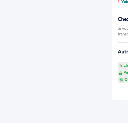
Voi
Che
Si vo
trans
Aut
Li
Pa
Co