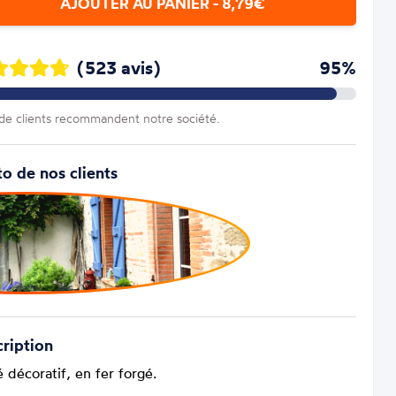
AJOUTER AU PANIER - 8,79€
(523 avis)
95%
e clients recommandent notre société.
o de nos clients
ription
 décoratif, en fer forgé.