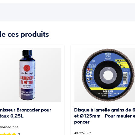
e ces produits
nisseur Bronzacier pour
Disque à lamelle grains de 
taux 0,25L
et Ø125mm - Pour meuler e
poncer
nzacier25CL
#ABR127P
1