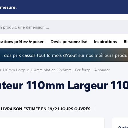
 mesure.
cations prêtes-à-poser
Devis personnalisé
Inspirations
B
: des prix cassés tout le mois d'Août sur nos meilleurs produi
ur 110mm Largeur 110mm plat de 12x6mm - Fer forgé - À souder
auteur 110mm Largeur 1
 LIVRAISON ESTIMÉE EN 19/21 JOURS OUVRÉS.
Autr