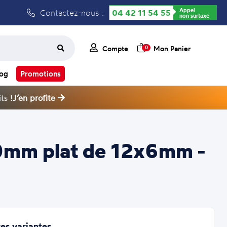
Appel
Contactez-nous :
04 42 11 54 55
non surtaxé
Compte
Mon Panier
0
log
Promotions
ts !
J’en profite
10mm plat de 12x6mm -
es variantes