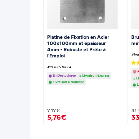
Platine de Fixation en Acier
Bru
100x100mm et épaisseur
mé
4mm - Robuste et Prête à
l'Emploi
#bro
#PT100x100E4
P
En Destockage
Livraison Express
Li
Livraison à domicile
L
7.17€
41
5,76€
3