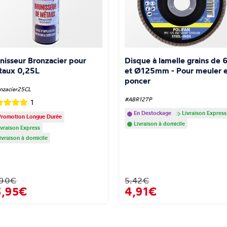
nisseur Bronzacier pour
Disque à lamelle grains de 
taux 0,25L
et Ø125mm - Pour meuler e
poncer
nzacier25CL
#ABR127P
1
En Destockage
Livraison Express
romotion Longue Durée
Livraison à domicile
vraison Express
ivraison à domicile
.90€
5.42€
3,95€
4,91€