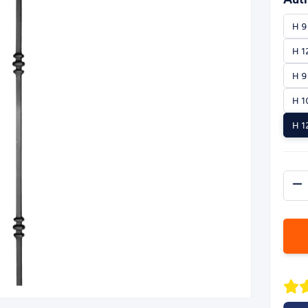
H 9
H 1
H 9
H 1
H 1