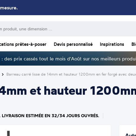
 mesure.
cations prêtes-à-poser
Devis personnalisé
Inspirations
B
: des prix cassés tout le mois d'Août sur nos meilleurs produi
Barreau carré lisse de 14mm et hauteur 1200mm en fer forgé avec deux
 14mm et hauteur 1200mm
. LIVRAISON ESTIMÉE EN 32/34 JOURS OUVRÉS.
Autr