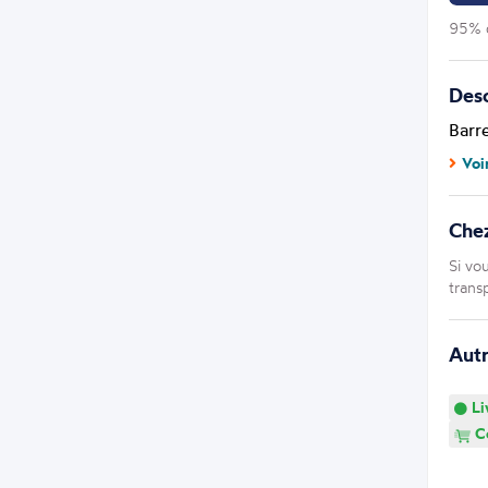
95% d
Desc
Barr
Voi
Che
Si vo
trans
Aut
Li
Co