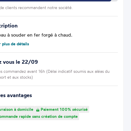
e clients recommandent notre société.
ription
eau à souder en fer forgé à chaud.
r plus de détails
z vous le 22/09
us commandez avant 16h (Délai indicatif soumis aux aléas du
port et aux stocks)
res avantages
vraison à domicile
Paiement 100% sécurisé
mmande rapide sans création de compte