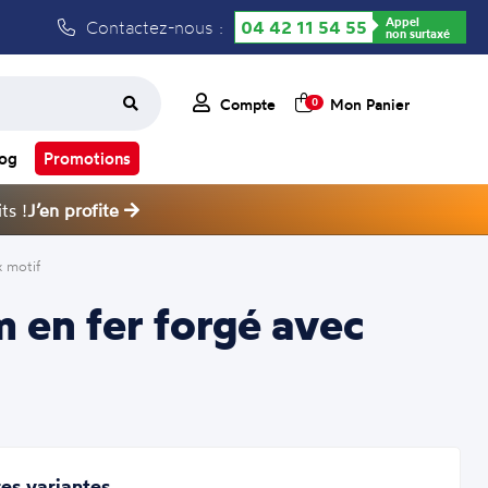
Appel
Contactez-nous :
04 42 11 54 55
non surtaxé
Compte
Mon Panier
0
log
Promotions
ts !
J’en profite
 motif
 en fer forgé avec
es variantes