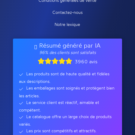
Conditions générales de vente
Contactez-nous
Notre lexique
Résumé généré par IA
96% des clients sont satisfaits
3960 avis
Les produits sont de haute qualité et fidèles
aux descriptions.
Les emballages sont soignés et protègent bien
les articles.
Le service client est réactif, aimable et
compétent.
Le catalogue offre un large choix de produits
variés.
Les prix sont compétitifs et attractifs.