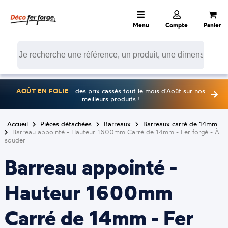
Menu
Compte
Panier
AOÛT EN FOLIE
: des prix cassés tout le mois d'Août sur nos
meilleurs produits !
Accueil
Pièces détachées
Barreaux
Barreaux carré de 14mm
Barreau appointé - Hauteur 1600mm Carré de 14mm - Fer forgé - À
souder
Barreau appointé -
Hauteur 1600mm
Carré de 14mm - Fer